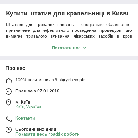
Купити штатив для крапельниці в Києві
Штативи для тривалих вливань – спеціальне обладнання,
призначене для ефективного проведення процедури, що
вимагає тривалого вливання лікарських засобів в кров
пацієнта.
Показати все
Характеристики штативів для вливань
Наша компанія
Оросмедикал
пропонує
купити
Київі
штативи
високої якості,
конструкції яких дозволяють надійно
Про нас
зафіксувати пакети з ін'єкціями.
Штативи оснащують колесами, щоб полегшити процес
100% позитивних з 9 відгуків за рік
переміщення устаткування. Наша компанія пропонує
Працює з 07.01.2019
придбати за вигідною
ціні в Києві
такі різновиди штативів:
·
для опромінювача;
м. Київ
Київ, Україна
·
для тривалих вливань;
·
складні штативи;
Контакти
·
пересувні моделі;
Сьогодні вихідний
·
універсальні.
Показати весь графік роботи