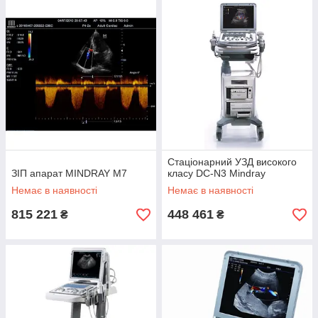
Стаціонарний УЗД високого
ЗІП апарат MINDRAY M7
класу DC-N3 Mindray
Немає в наявності
Немає в наявності
815 221
448 461
₴
₴