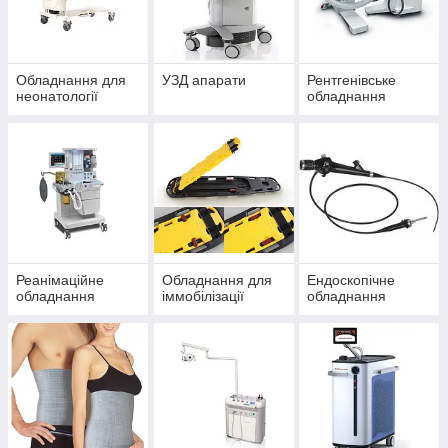
Обладнання для
УЗД апарати
Рентгенівське
неонатології
обладнання
Реанімаційне
Обладнання для
Ендоскопічне
обладнання
іммобілізації
обладнання