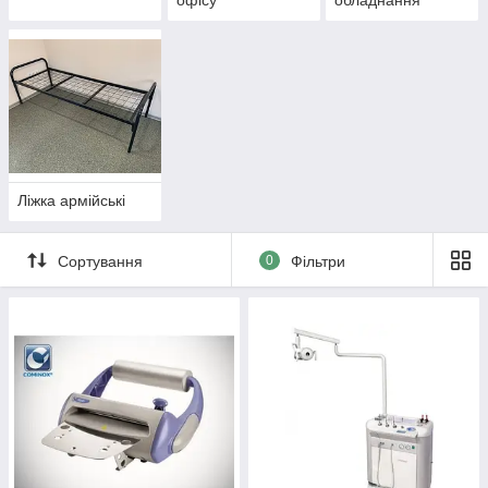
офісу
обладнання
Ліжка армійські
Сортування
0
Фільтри