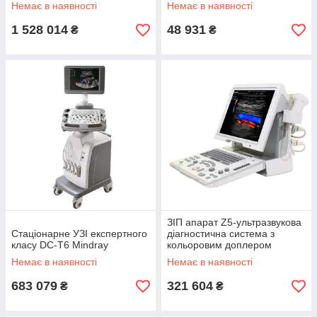
Немає в наявності
Немає в наявності
1 528 014
48 931
₴
₴
ЗІП апарат Z5-ультразвукова
Стаціонарне УЗІ експертного
діагностична система з
класу DC-T6 Mindray
кольоровим доплером
Немає в наявності
Немає в наявності
683 079
321 604
₴
₴