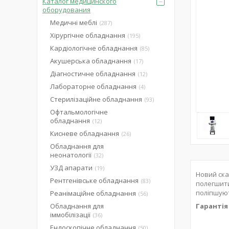
Каталог медицинского
оборудования
Медичні меблі
287
Хірургічне обладнання
195
Кардіологічне обладнання
85
Акушерська обладнання
17
Діагностичне обладнання
12
Лабораторне обладнання
4
Стерилізаційне обладнання
93
Офтальмологічне
обладнання
12
Кисневе обладнання
26
Обладнання для
неонатології
32
УЗД апарати
19
Новий ска
Рентгенівське обладнання
83
полегшити
поліпшуют
Реанімаційне обладнання
56
Обладнання для
Гарантія 
іммобілізації
36
Ендоскопічне обладнання
50