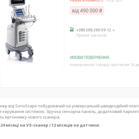
Немає в наявності
Код:
S20
від
490 000 ₴
+380 (99) 290-59-12
Прием заказов
повернення товару протягом 14 д
нер від SonoScape побудований на універсальній швидкодійній платф
 керування системою. Зручна сенсорна панель, додатковий паркінго
ь ергономіку нового сканера.
24 місяці на УЗ-сканер і 12 місяців на датчики.