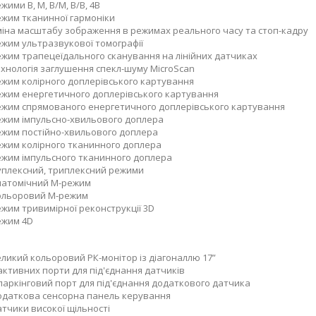
жими В, М, В/М, В/В, 4В
жим тканинної гармоніки
іна масштабу зображення в режимах реального часу та стоп-кадру
жим ультразвукової томографії
жим трапецеїдального сканування на лінійних датчиках
хнологія заглушення спекл-шуму MicroScan
жим колірного доплерівського картування
жим енергетичного доплерівського картування
жим спрямованого енергетичного доплерівського картування
жим імпульсно-хвильового доплера
жим постійно-хвильового доплера
жим колірного тканинного доплера
жим імпульсного тканинного доплера
плексний, триплексний режими
натомічний М-режим
ольоровий М-режим
жим тривимірної реконструкції 3D
ежим 4D
ликий кольоровий РК-монітор із діагоналлю 17”
активних порти для під'єднання датчиків
паркінговий порт для під'єднання додаткового датчика
даткова сенсорна панель керування
тчики високої щільності