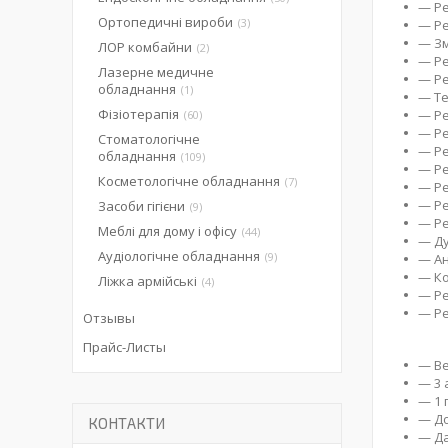
— Ре
Ортопедичні вироби
3
— Ре
— Зм
ЛОР комбайни
2
— Ре
Лазерне медичне
— Ре
обладнання
1
— Те
Фізіотерапія
— Ре
60
— Ре
Стоматологічне
— Ре
обладнання
109
— Ре
Косметологічне обладнання
7
— Ре
— Ре
Засоби гігієни
9
— Ре
Меблі для дому і офісу
44
— Ду
Аудіологічне обладнання
9
— А
— К
Ліжка армійські
4
— Ре
— Р
Отзывы
Прайс-Листы
— Ве
— 3 
— 1 
— До
КОНТАКТИ
— Да