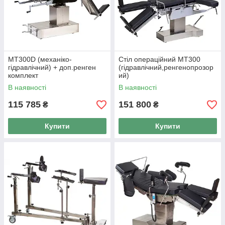
МТ300D (механіко-
Стіл операційний МТ300
гідравлічний) + доп.ренген
(гідравлічний,ренгенопрозор
комплект
ий)
В наявності
В наявності
115 785
151 800
₴
₴
Купити
Купити