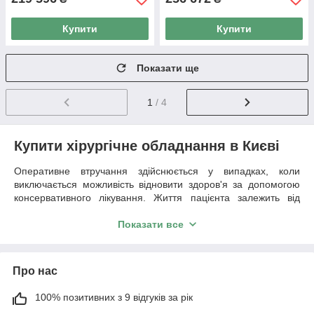
Купити
Купити
Показати ще
1
/ 4
Купити хірургічне обладнання в Києві
Оперативне втручання здійснюється у випадках, коли
виключається можливість відновити здоров'я за допомогою
консервативного лікування. Життя пацієнта залежить від
рівня професіоналізму хірурга, а також від того, в якій
обстановці проводиться операція.
Показати все
Наша компанія
Оросмедикал
готова стати надійним
партнером клінікам, зацікавленою в модернізації
матеріально-технічної бази. Придбання якісного сучасного
Про нас
хірургічного обладнання сприяє проведенню результативних
оперативних втручань.
100% позитивних з 9 відгуків за рік