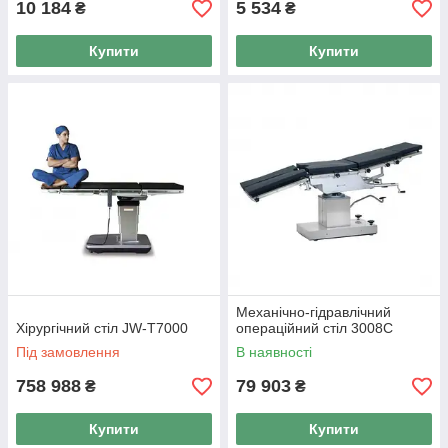
10 184
5 534
₴
₴
Купити
Купити
Механічно-гідравлічний
Хірургічний стіл JW-T7000
операційний стіл 3008C
Під замовлення
В наявності
758 988
79 903
₴
₴
Купити
Купити