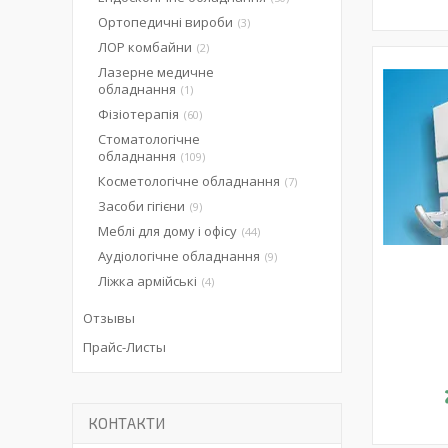
Ортопедичні вироби
3
ЛОР комбайни
2
Лазерне медичне
обладнання
1
Фізіотерапія
60
Стоматологічне
обладнання
109
Косметологічне обладнання
7
Засоби гігієни
9
Меблі для дому і офісу
44
Аудіологічне обладнання
9
Ліжка армійські
4
Отзывы
Прайс-Листы
КОНТАКТИ