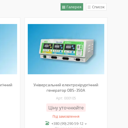
Галерея
Список
ргічний
Універсальний електрохірургічний
генератор OBS-350A
000105
Ціну уточнюйте
Під замовлення
+380 (99) 290-59-12