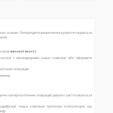
'яких тканин. Попередити виникнення кровотеч вдається
оров.
яторов
високої якості.
'язатися з менеджерами нашої компанії або оформити
ургічних операцій:
меня);
еденні лапароскопічних операцій широко застосовуються
модифікації. Наша компанія пропонує коагулятори, що
аду.