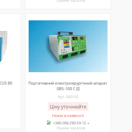
Прием заказов
ZEUS 80
Портативний електрохірургічний апарат
OBS-100 C [I]
000102
Ціну уточнюйте
Немає в наявності
+380 (99) 290-59-12
Прием заказов