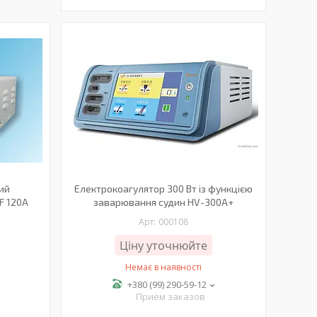
ий
Електрокоагулятор 300 Вт із функцією
F 120A
заварювання судин HV-300A+
000108
Ціну уточнюйте
Немає в наявності
+380 (99) 290-59-12
Прием заказов