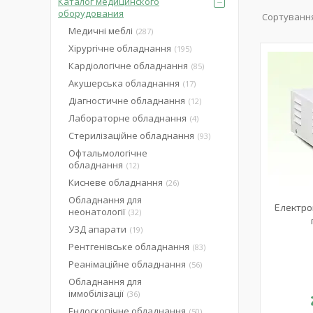
Каталог медицинского
оборудования
Медичні меблі
287
Хірургічне обладнання
195
Кардіологічне обладнання
85
Акушерська обладнання
17
Діагностичне обладнання
12
Лабораторне обладнання
4
Стерилізаційне обладнання
93
Офтальмологічне
обладнання
12
Кисневе обладнання
26
Обладнання для
Електро
неонатології
32
УЗД апарати
19
Рентгенівське обладнання
83
Реанімаційне обладнання
56
Обладнання для
іммобілізації
36
Ендоскопічне обладнання
50