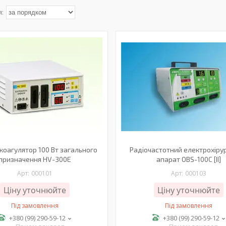
коагулятор 100 Вт загального
Радіочастотний електрохіру
призначення HV-300E
апарат OBS-100C [II]
000101
000103
Ціну уточнюйте
Ціну уточнюйте
Під замовлення
Під замовлення
+380 (99) 290-59-12
+380 (99) 290-59-12