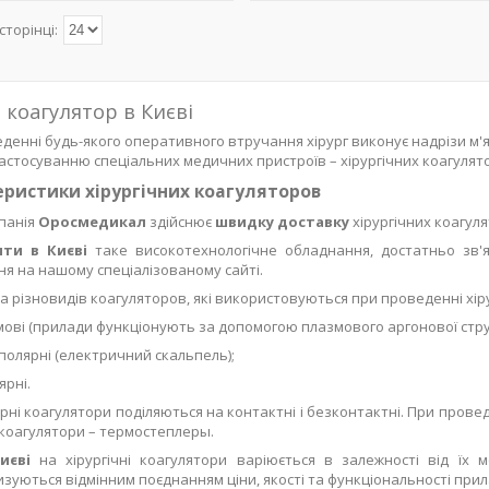
 коагулятор в Києві
денні будь-якого оперативного втручання хірург виконує надрізи м
астосуванню спеціальних медичних пристроїв – хірургічних коагулят
ристики хірургічних коагуляторов
панія
Оросмедикал
здійснює
швидку доставку
хірургічних коагул
ити в Києві
таке високотехнологічне обладнання, достатньо зв
я на нашому спеціалізованому сайті.
ька різновидів коагуляторов, які використовуються при проведенні хір
ові (прилади функціонують за допомогою плазмового аргонової стру
олярні (електричний скальпель);
ярні.
ні коагулятори поділяються на контактні і безконтактні. При пров
 коагулятори – термостеплеры.
Києві
на хірургічні коагулятори варіюється в залежності від їх 
зуються відмінним поєднанням ціни, якості та функціональності прил