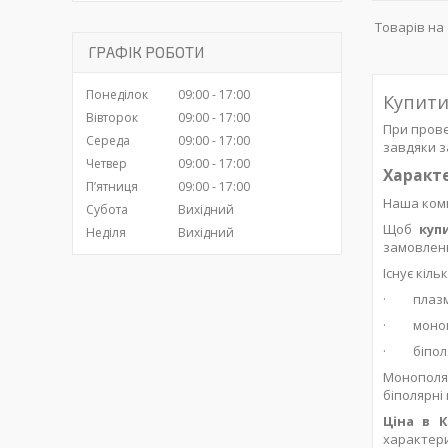
ГРАФІК РОБОТИ
Понеділок
09:00
17:00
Купити
Вівторок
09:00
17:00
При прове
Середа
09:00
17:00
завдяки з
Четвер
09:00
17:00
Характе
Пʼятниця
09:00
17:00
Наша ком
Субота
Вихідний
Щоб
куп
Неділя
Вихідний
замовленн
Існує кіл
·
плазм
·
моноп
·
біпол
Монополяр
біполярні
Ціна в 
характери