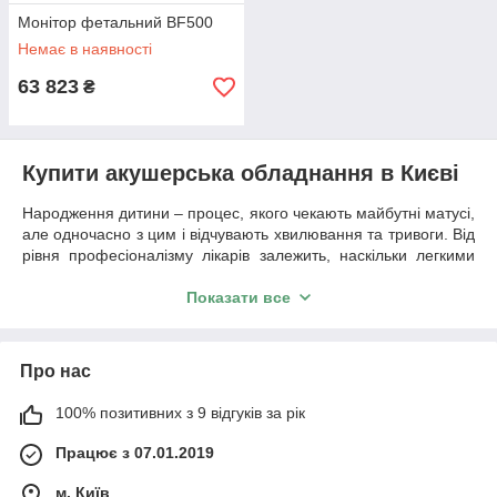
Монітор фетальний BF500
Немає в наявності
63 823
₴
Купити акушерська обладнання в Києві
Народження дитини – процес, якого чекають майбутні матусі,
але одночасно з цим і відчувають хвилювання та тривоги. Від
рівня професіоналізму лікарів залежить, наскільки легкими
будуть пологи. Однак не тільки майстерність акушерів
виключає отримання травм малюком під час пологів, безпека
Показати все
розродження залежить також від рівня оснащення пологових
залів.
Наша компанія
Оросмедикал
пропонує перинатальним
Про нас
центрам
купити
Київі
обладнання
високої якості,
дозволяє
проводити діагностичне обстеження плоду під час вагітності і
100% позитивних з 9 відгуків за рік
в період пологів.
Працює з 07.01.2019
Різновиди акушерського обладнання
м. Київ
У нас можна придбати за привабливою
ціні в Києві
таке