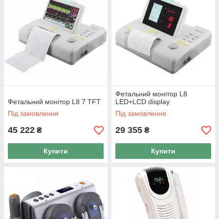
Фетальний монітор L8
Фетальний монітор L8 7 TFT
LED+LCD display
Під замовлення
Під замовлення
45 222
29 355
₴
₴
Купити
Купити