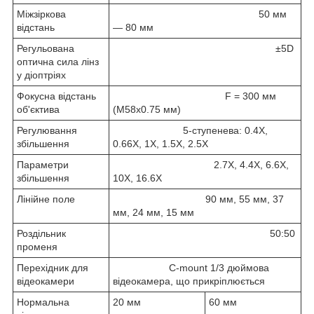
Міжзіркова
50 мм
відстань
— 80 мм
Регульована
±5D
оптична сила лінз
у діоптріях
Фокусна відстань
F = 300 мм
об'єктива
(M58x0.75 мм)
Регулювання
5-ступенева: 0.4X,
збільшення
0.66X, 1X, 1.5X, 2.5X
Параметри
2.7X, 4.4X, 6.6X,
збільшення
10X, 16.6X
Лінійне поле
90 мм, 55 мм, 37
мм, 24 мм, 15 мм
Роздільник
50:50
променя
Перехідник для
C-mount 1/3 дюймова
відеокамери
відеокамера, що прикріплюється
Нормальна
20 мм
60 мм