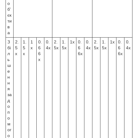
о
б'
єк
ти
в
а
З
2.
1.
1
0.
0.
2.
1.
1x
0.
0.
2.
1.
1x
0.
0.
бі
5
5
x
6
4x
5x
5x
6
4x
5x
5x
6
4x
л
x
x
6
6x
6x
ь
x
ш
е
н
н
я
за
д
о
п
о
м
ог
о