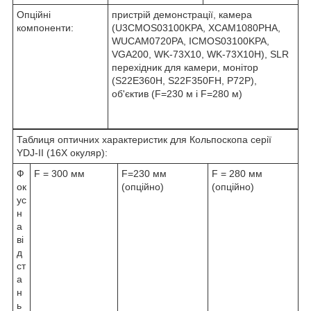
Опційні
пристрій демонстрації, камера
компоненти:
(U3CMOS03100KPA, XCAM1080PHA,
WUCAM0720PA, ICMOS03100KPA,
VGA200, WK-73X10, WK-73X10H), SLR
перехідник для камери, монітор
(S22E360H, S22F350FH, P72P),
об'єктив (F=230 м і F=280 м)
Таблиця оптичних характеристик для Кольпоскопа серії
YDJ-II (16X окуляр):
Ф
F = 300 мм
F=230 мм
F = 280 мм
ок
(опційно)
(опційно)
ус
н
а
ві
д
ст
а
н
ь