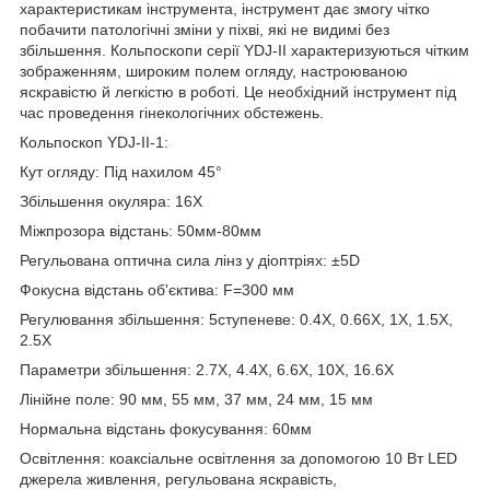
характеристикам інструмента, інструмент дає змогу чітко
побачити патологічні зміни у піхві, які не видимі без
збільшення. Кольпоскопи серії YDJ-II характеризуються чітким
зображенням, широким полем огляду, настроюваною
яскравістю й легкістю в роботі. Це необхідний інструмент під
час проведення гінекологічних обстежень.
Кольпоскоп YDJ-II-1:
Кут огляду: Під нахилом 45°
Збільшення окуляра: 16X
Міжпрозора відстань: 50мм-80мм
Регульована оптична сила лінз у діоптріях: ±5D
Фокусна відстань об'єктива: F=300 мм
Регулювання збільшення: 5ступеневе: 0.4X, 0.66X, 1X, 1.5X,
2.5X
Параметри збільшення: 2.7X, 4.4X, 6.6X, 10X, 16.6X
Лінійне поле: 90 мм, 55 мм, 37 мм, 24 мм, 15 мм
Нормальна відстань фокусування: 60мм
Освітлення: коаксіальне освітлення за допомогою 10 Вт LED
джерела живлення, регульована яскравість,