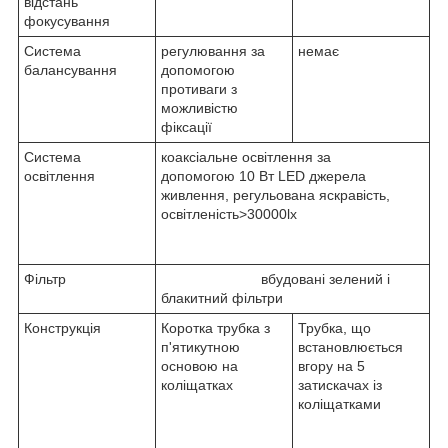
відстань
фокусування
Система
регулювання за
немає
балансування
допомогою
противаги з
можливістю
фіксації
Система
коаксіальне освітлення за
освітлення
допомогою 10 Вт LED джерела
живлення, регульована яскравість,
освітленість>30000lx
Фільтр
вбудовані зелений і
блакитний фільтри
Конструкція
Коротка трубка з
Трубка, що
п'ятикутною
встановлюється
основою на
вгору на 5
коліщатках
затискачах із
коліщатками