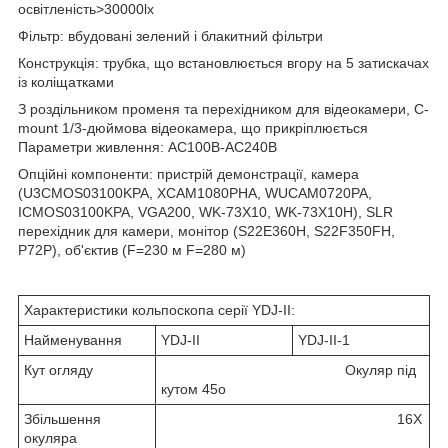
освітленість>30000lx
Фільтр: вбудовані зелений і блакитний фільтри
Конструкція: трубка, що встановлюється вгору на 5 затискачах
із коліщатками
З роздільником променя та перехідником для відеокамери, C-
mount 1/3-дюймова відеокамера, що прикріплюється
Параметри живлення: AC100В-AC240В
Опційні компоненти: пристрій демонстрації, камера
(U3CMOS03100KPA, XCAM1080PHA, WUCAM0720PA,
ICMOS03100KPA, VGA200, WK-73X10, WK-73X10H), SLR
перехідник для камери, монітор (S22E360H, S22F350FH,
P72P), об'єктив (F=230 м F=280 м)
Характеристики кольпоскопа серії YDJ-II:
Найменування
YDJ-II
YDJ-II-1
Кут огляду
Окуляр під
кутом 45o
Збільшення
16X
окуляра