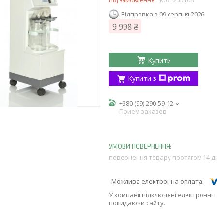
Під замовлення
Код:
255108
Відправка з 09 серпня 2026
9 998 ₴
Купити
Купити з
+380 (99) 290-59-12
Прием заказов
повернення товару протягом 14 д
У компанії підключені електронні 
покидаючи сайту.