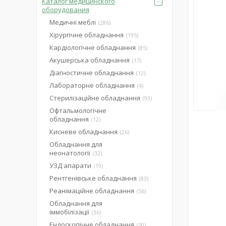
Каталог медицинского
оборудования
Медичні меблі
286
Хірургічне обладнання
195
Кардіологічне обладнання
85
Акушерська обладнання
17
Діагностичне обладнання
12
Лабораторне обладнання
4
Стерилізаційне обладнання
93
Офтальмологічне
обладнання
12
Кисневе обладнання
26
Обладнання для
неонатології
32
УЗД апарати
19
Рентгенівське обладнання
83
Реанімаційне обладнання
56
Обладнання для
іммобілізації
36
Ендоскопічне обладнання
50