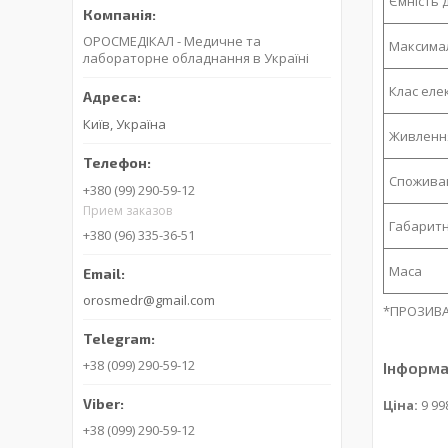
Ємність 
ОРОСМЕДІКАЛ - Медичне та
Максимал
лабораторне обладнання в Україні
Клас еле
Київ, Україна
Живлення
Споживан
+380 (99) 290-59-12
Прием заказов
Габаритн
+380 (96) 335-36-51
Маса
orosmedr@gmail.com
*ПРОЗИВА
+38 (099) 290-59-12
Інформа
Ціна:
9 99
+38 (099) 290-59-12