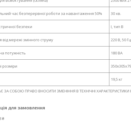
для всмоктування (скляна)
2500 млх 2
ьний час безперервної роботи за навантаження 50%
30 хв.
ктричної безпеки
I, тип В
 від мережі змінного струму
220 В, 50 Гц
а потужність
180 ВА
і розміри
350х305х79
19,5 кг
Є ЗА СОБОЮ ПРАВО ВНОСИТИ ЗМЕНІННЯ В ТЕХНІЧНІ ХАРАКТЕРИСТИКИ 
ція для замовлення
8 ₴