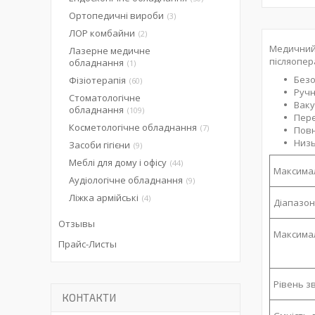
Ортопедичні вироби
3
ЛОР комбайни
2
Медичний 
Лазерне медичне
післяопер
обладнання
1
Безо
Фізіотерапія
60
Ручн
Стоматологічне
Ваку
обладнання
109
Пере
Косметологічне обладнання
7
Повн
Низь
Засоби гігієни
9
Меблі для дому і офісу
44
Максима
Аудіологічне обладнання
9
Ліжка армійські
4
Діапазон
Отзывы
Максим
Прайс-Листы
р
Рівень з
КОНТАКТИ