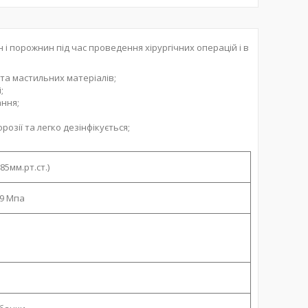
і порожнин під час проведення хірургічних операцій і в
а мастильних матеріалів;
;
ння;
орозії та легко дезінфікується;
85мм.рт.ст.)
09 Мпа