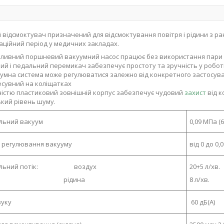
відсмоктувач призначений для відсмоктування повітря і рідини з ран 
аційний період у медичних закладах.
ливний поршневий вакуумний насос працює без використання пари т
ий і педальний перемикач забезпечує простоту та зручність у роботі
умна система може регулюватися залежно від конкретного застосува
сувний на коліщатках
істю пластиковий зовнішній корпус забезпечує чудовий
захист
від к
кий рівень шуму.
льний вакуум
0,09 МПа (6
 регулювання вакууму
від 0 до 0,
альний потік: воздух
20+5 л/хв.
ідина
8 л/хв.
вуку
60 дБ(А)