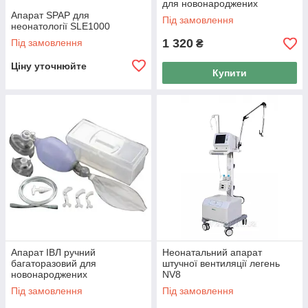
для новонароджених
Апарат SPAP для
Під замовлення
неонатології SLE1000
1 320
Під замовлення
₴
Ціну уточнюйте
Купити
Апарат ІВЛ ручний
Неонатальний апарат
багаторазовий для
штучної вентиляції легень
новонароджених
NV8
Під замовлення
Під замовлення