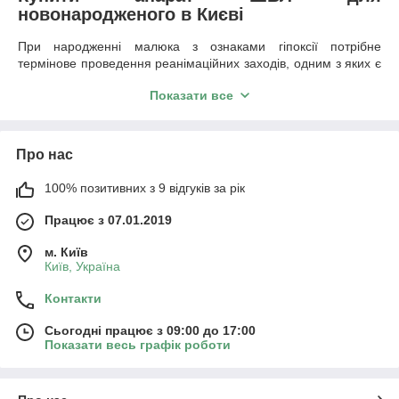
новонародженого в Києві
При народженні малюка з ознаками гіпоксії потрібне
термінове проведення реанімаційних заходів, одним з яких є
штучна вентиляція легень, насичення організму дитини
Показати все
киснем.
Наша компанія
Оросмедикал
співпрацює з неонатальними
клініками, надаючи їм можливість
купити
Київі
апарати ШВЛ
Про нас
високої якості,
а також дихальні мішки для новонароджених
типу АМБУ, що дозволяють проводити штучну вентиляцію
100% позитивних з 9 відгуків за рік
легенів в ручному режимі.
Характеристики апаратів ШВЛ
Працює з 07.01.2019
У нас можна придбати за прийнятною
ціні в Києві
дихальні
м. Київ
мішки, принцип дії яких заснований на примусовій подачі
Київ, Україна
кисню через спеціальну силіконову маску. Обсяг подачі
кисню залежить від рівня стиснення мішка. Для неонатальних
Контакти
відділень ми поставляємо комплекти «Новонароджений»,
орієнтовані на малюків вагою до 10 кг.
Сьогодні працює з 09:00 до 17:00
Показати весь графік роботи
Наша компанія готова здійснити також
швидку доставку
апаратів ШВЛ, оснащених потужним набором режимів
вентиляції легенів. Сучасні апарати ШВЛ характеризуються
високою точністю управління, забезпечуючи стабільне