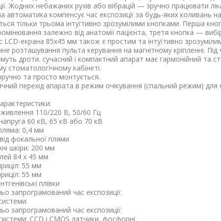
ції. Жодних небажаних рухів або вібрацій — зручно працювати лі
а автоматика компенсує час експозиції за будь-яких коливань на
ться тільки трьома інтуїтивно зрозумілими кнопками. Перша кноп
омінювання залежно від анатомії пацієнта, третя кнопка — вибір
с LCD-екрана 85х45 мм також є простим та інтуїтивно зрозумілим
чне розташування пульта керування на магнітному кріпленні. Пі
муть дроти. сучасний і компактний апарат має гармонійний та ст
му стоматологічному кабінеті.
зручно та просто монтується.
чний перехід апарата в режим очікування (спальний режим) для
характеристики
:
живлення 110/220 В, 50/60 Гц
апруга 60 кВ, 65 кВ або 70 кВ
пляма: 0,4 мм
 від фокальної плями
ні шкіри: 200 мм
лей 84 x 45 мм
риціл: 55 мм
риціл: 55 мм
ентгенівські плівки
ьо запрограмований час експозиції:
системи:
ьо запрограмований час експозиції:
системи: CCD і CMOS датчики, фосфорні