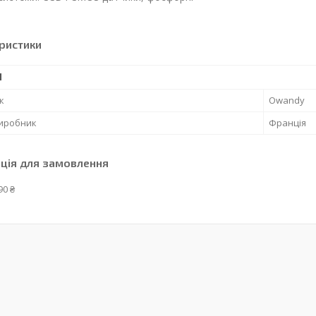
ристики
І
к
Owandy
виробник
Франція
ція для замовлення
90 ₴