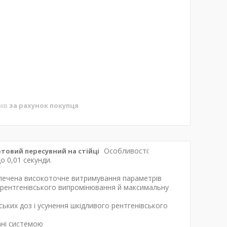
нів
за рахунок покупця
Особливості:
товий пересувний на стійці
о 0,01 секунди.
зпечена високоточне витримування параметрів
у рентгенівського випромінювання й максимальну
ських доз і усунення шкідливого рентгенівського
ані системою