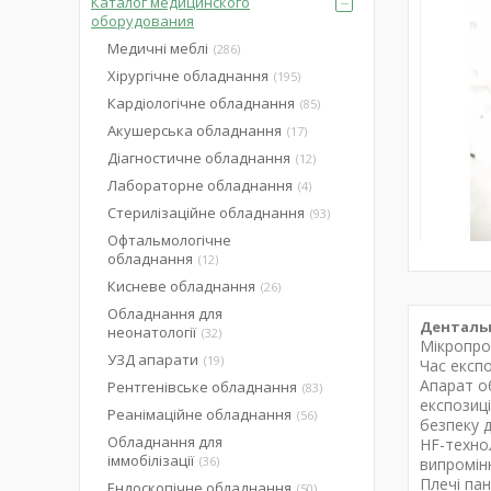
Каталог медицинского
оборудования
Медичні меблі
286
Хірургічне обладнання
195
Кардіологічне обладнання
85
Акушерська обладнання
17
Діагностичне обладнання
12
Лабораторне обладнання
4
Стерилізаційне обладнання
93
Офтальмологічне
обладнання
12
Кисневе обладнання
26
Обладнання для
Дентальн
неонатології
32
Мікропро
УЗД апарати
19
Час експ
Апарат о
Рентгенівське обладнання
83
експозиц
Реанімаційне обладнання
56
безпеку д
Обладнання для
HF-технол
іммобілізації
36
випромін
Плечі пан
Ендоскопічне обладнання
50