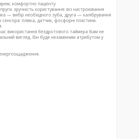
карем, комфортно пацієнту.
пруги. зручність користування: всі настроювання
ка — вибір необхідного зуба, друга — калібрування
 сенсора: плівка, датчик, фосфорні пластини.
.
д час використання бездротового таймера Вам не
ильний вигляд. Він буде незамінним атрибутом у
 енергоощадження.