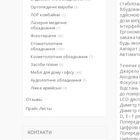
стабіліза
Ортопедичні вироби
3
Вбудован
ЛОР комбайни
здійснюю
2
дози випр
Лазерне медичне
Інтерфей
обладнання
1
Ергономі
Фізіотерапія
60
заважати
будь-яко
Стоматологічне
Аапарат 
обладнання
109
Автомати
Косметологічне обладнання
7
Засоби гігієни
9
Технічні 
Джерело 
Меблі для дому і офісу
44
Анодова н
Аудіологічне обладнання
9
Фокусна 
Ліжка армійські
Відстань
4
до поверх
LCD-дисп
Отзывы
Діаметр п
Прайс-Листы
Діаметр п
D, E і F р
Попередн
Цифрові 
КОНТАКТИ
Попередн
Цифрові 