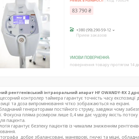
Немає в наявності
Код:
100054
83 790 ₴
+380 (99) 290-59-12
Прием заказов
повернення товару протягом 14 д
ий рентгенівський інтраоральний апарат HF OWANDY-RX 2 дро
цесорний контролер таймера гарантує точність часу експозиції д
озиції та доза випромінювання чітко зображаються на екрані.
бладнаний генераторами постійного струму, завдяки чому забе
ії. Фокусна пляма розміром лише 0,4 мм дає чудову якість поток
ля пацієнта.
огія гарантує безпеку пацієнтів із чималим зниженням рентгенів
ювання.
тографа добре збалансовані, маневрові, гнучкі та міцні, обладн