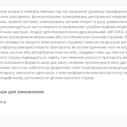
ння апарату найефективніше під час лікування: уражень периферично
них ушкоджень; функціональних захворювань центральної нервової
нь травної системи; захворювань органів опори та руху; ревматичн
т рекомендується застосовувати в лікувальних і реабілітаційних меди
гічних центрах. Апарат для елекрелічення двоканальний «МІТ-ЕФ2» 
 електролікування імпульсним або постійним електричним струмом. 
го впливу на хворого електричною струмом і певною лікарською ре
рофорезу використовують препарати, які в електричному полі не вт
ись на іони або абсорбуючи іони на себе. Завдяки тому, що ліки є в і
ого струму підвищується, навіть такі невеликі кількості препарату 
ої іонізованої форми в шкірі дає змогу неабияк пролонгувати його ді
чних частотах забезпечує додатково: зняття рятувальної реакції шк
епарату; виконати одночасно з електрофорезом електрочастотну те
пецифічному, резонансу ніг дії електричного струму.
ція для замовлення
99 ₴