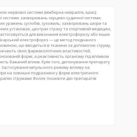
ю нервової системи (міжберна невралгія, ішіас);
 системи; захворювань серцево-судинної системи;
их уражень суглобів, сухожиль; захворювань шкіри та
чних установах, центрах страху та спортивній медицині,
застосовується для виконання електрофорезу або інших
Лікарський електрофорез — це метод поєднаного
човиною, що вводиться в тканини за допомогою струму.
рачають своїх фармакологічних властивостей,
онізованій формі, а реактивність організму під впливом
мають бажаний вплив. Крім того, депонування препарату
ю. Застосування імпульсного режиму впливу на
іри на зовнішні подразники у формі електричного
рапію струмами Фолля; посилити дію препаратів