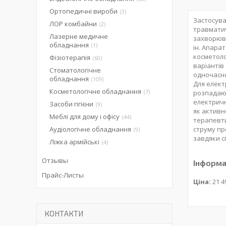
Ортопедичні вироби
3
Застосува
ЛОР комбайни
2
травматич
Лазерне медичне
захворюва
обладнання
1
ін. Апара
косметоло
Фізіотерапія
60
варіантів
Стоматологічне
одночасно
обладнання
109
Для елект
Косметологічне обладнання
7
розпадаюч
електричн
Засоби гігієни
9
як активн
Меблі для дому і офісу
44
терапевти
Аудіологічне обладнання
струму пр
9
завдяки с
Ліжка армійські
4
Отзывы
Інформа
Прайс-Листы
Ціна:
21 4
КОНТАКТИ