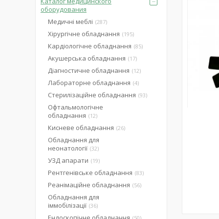
Каталог медицинского
оборудования
Медичні меблі
287
Хірургічне обладнання
195
Кардіологічне обладнання
85
Акушерська обладнання
17
Діагностичне обладнання
12
Лабораторне обладнання
4
Стерилізаційне обладнання
93
Офтальмологічне
обладнання
12
Кисневе обладнання
26
Обладнання для
неонатології
32
УЗД апарати
19
Рентгенівське обладнання
83
Реанімаційне обладнання
56
Обладнання для
іммобілізації
36
Ендоскопічне обладнання
50