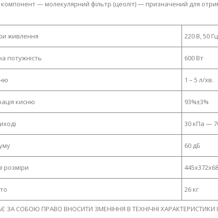
компонент — молекулярний фільтр (цеоліт) — призначений для отрим
ри живлення
220 В, 50 Гц
а потужність
600 Вт
сню
1 – 5 л/хв.
ація кисню
93%±3%
виході
30 кПа — 70
уму
60 дБ
і розміри
445х372х6
тто
26 кг
Є ЗА СОБОЮ ПРАВО ВНОСИТИ ЗМЕНІННЯ В ТЕХНІЧНІ ХАРАКТЕРИСТИКИ 