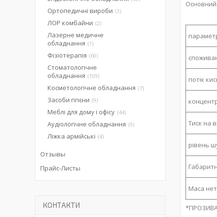
Основний 
Ортопедичні вироби
3
ЛОР комбайни
2
Лазерне медичне
парамет
обладнання
1
Фізіотерапія
60
споживан
Стоматологічне
обладнання
109
потік ки
Косметологічне обладнання
7
Засоби гігієни
9
концентр
Меблі для дому і офісу
44
Тиск на 
Аудіологічне обладнання
9
Ліжка армійські
4
рівень ш
Отзывы
Габаритн
Прайс-Листы
Маса не
КОНТАКТИ
*ПРОЗИВА