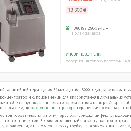
Немає в наявності
Код:
79005611
13 800 ₴
+380 (99) 290-59-12
Прием заказов
повернення товару протягом 14 д
ий гарантійний термін д
про 24 м
есьців
або 8000 годин
,
крім витратни
концентратор 7F-5 призначений для використання в лікувальних уста
 який забезпечує відділення кисню від кімнатного повітря. Апарат заб
ня показали, що
кисневі концентратори
терапевтично еквівалентні 
овітря через пиловий, а потім через бактерицидний фільтр надходит
, заповнені цеолітом. З колонок очищений від азоту повітря потрапл
) у зволожувач, а потім через гнучку трубку з носовими канюлями на