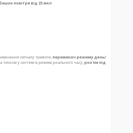
ашок повітря від 25 мкл
вимкнення сигналу тривоги,
перемикач режиму день/
за тиском у системі в режимі реального часу,
роз'єм під