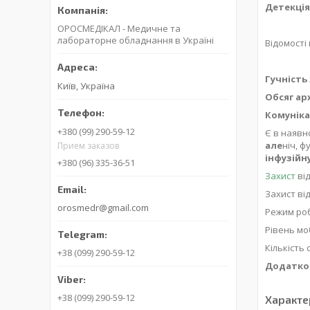
Детекція
ОРОСМЕДІКАЛ - Медичне та
лабораторне обладнання в Україні
Відомості
Гучність 
Київ, Україна
Обсяг арх
Комуніка
+380 (99) 290-59-12
Є в наявн
але
ніч, ф
Прием заказов
інфузійн
+380 (96) 335-36-51
Захист
від
Захист ві
orosmedr@gmail.com
Режим ро
Рівень мо
Кількість
+38 (099) 290-59-12
Додатков
+38 (099) 290-59-12
Характе