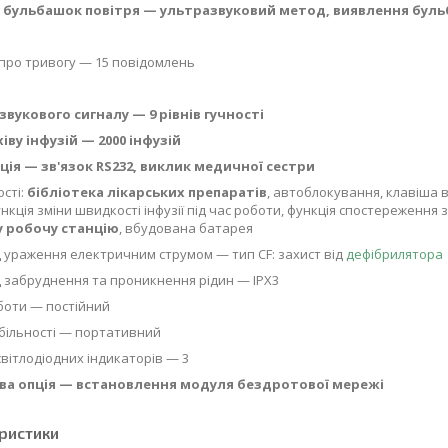
 бульбашок повітря — ультразвуковий метод, виявлення бульб
 про тривогу — 15 повідомлень
звукового сигналу — 9 рівнів гучності
іву інфузій — 2000 інфузій
ція — зв'язок RS232, виклик медичної сестри
ості:
бібліотека лікарських препаратів
, автоблокування, клавіша 
ункція зміни швидкості інфузії під час роботи, функція спостереження 
у робочу станцію
, вбудована батарея
 ураження електричним струмом — тип CF: захист від
дефібрилятора
д забруднення та проникнення рідин — IPX3
боти — постійний
більності — портативний
 світлодіодних індикаторів — 3
а опція — встановлення модуля бездротової мережі
ристики