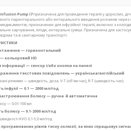
Infusion Pump i7
призначена для проведення терапії у дорослих, ді
ного парентерального або ентерального введення розчинів через кл
медикаментів, призначених для інфузійної терапії, включно з колоїди 
льне харчування, ліпіди, ентеральні суміші. Призначена для застос
 вдома та в санітарному транспорті.
РИСТИКИ
антаження — горизонтальний
 — кольоровий НD
 інформації — сенсор і/або кнопки на панелі
раження текстових повідомлень — українська/англійський
ні режими — швидкість, доза, V-T (об'єм-час), R-T (швидкість-час)
 інфузії — 0.1 — 2000 мл/год
настроювання болюсу — ручна й автоматична
юсу — 0.01-100 мл
ь болюсу — 0.1-2000 мл/год
швидкості KVO 0,1-5,0 мл/год
ь програмованих рівнів тиску оклюзії, за яких спрацьовує сигн