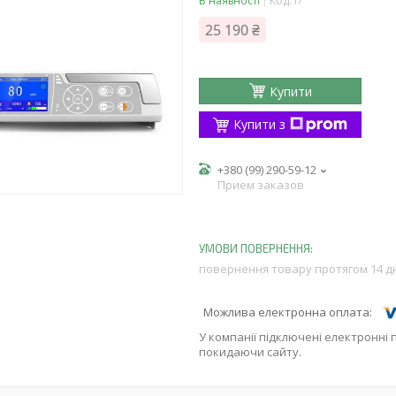
В наявності
Код:
і7
25 190 ₴
Купити
Купити з
+380 (99) 290-59-12
Прием заказов
повернення товару протягом 14 д
У компанії підключені електронні 
покидаючи сайту.