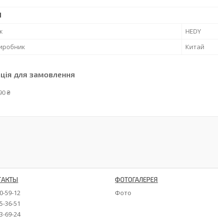
І
к
HEDY
виробник
Китай
ція для замовлення
90 ₴
ТАКТЫ
ФОТОГАЛЕРЕЯ
90-59-12
Фото
35-36-51
73-69-24