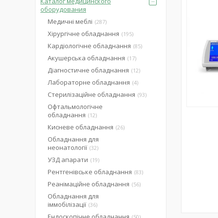
Каталог медицинского
оборудования
Медичні меблі
287
Хірургічне обладнання
195
Кардіологічне обладнання
85
Акушерська обладнання
17
Діагностичне обладнання
12
Лабораторне обладнання
4
Стерилізаційне обладнання
93
Офтальмологічне
обладнання
12
Кисневе обладнання
26
Обладнання для
неонатології
32
УЗД апарати
19
Рентгенівське обладнання
83
Реанімаційне обладнання
56
Обладнання для
іммобілізації
36
Ендоскопічне обладнання
50