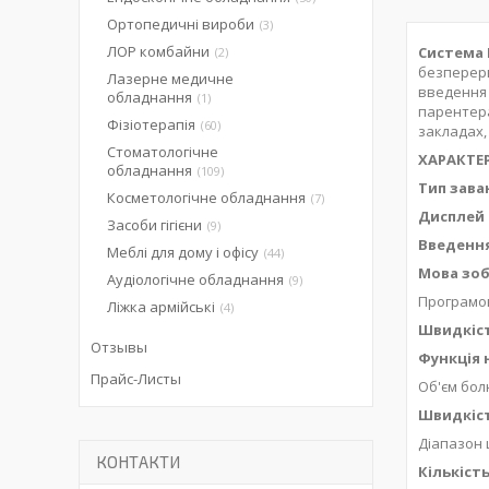
Ортопедичні вироби
3
ЛОР комбайни
Система 
2
безперерв
Лазерне медичне
введення 
обладнання
1
парентера
Фізіотерапія
60
закладах,
Стоматологічне
ХАРАКТЕ
обладнання
109
Тип зав
Косметологічне обладнання
7
Дисплей
Засоби гігієни
9
Введення
Меблі для дому і офісу
44
Мова зоб
Аудіологічне обладнання
9
Програмова
Ліжка армійські
4
Швидкість
Отзывы
Функція 
Прайс-Листы
Об'єм бол
Швидкіст
Діапазон 
КОНТАКТИ
Кількіст