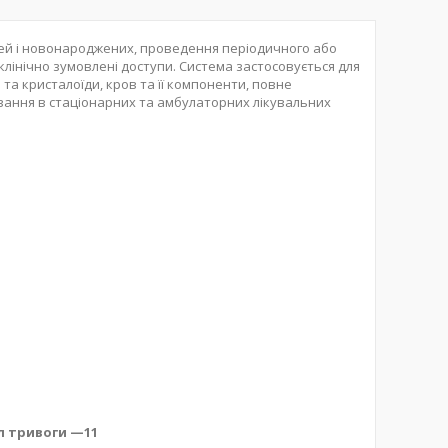
тей і новонароджених, проведення періодичного або
інічно зумовлені доступи. Система застосовується для
та кристалоїди, кров та її компоненти, повне
ування в стаціонарних та амбулаторних лікувальних
ал тривоги —11