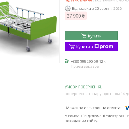
Під замовлення
Код:
КФМ-4nb-e5 А
Відправка з 20 серпня 2026
27 900 ₴
Купити
Купити з
+380 (99) 290-59-12
Прием заказов
повернення товару протягом 14 д
У компанії підключені електронні 
покидаючи сайту.