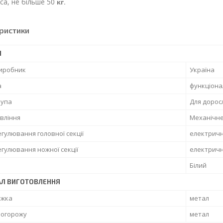
са, не більше 50
кг.
ристики
І
виробник
Україна
а
функціона
рупа
Для дорос
вління
Механічн
егулювання головної секції
електрич
егулювання ножної секції
електрич
Білий
АЛ ВИГОТОВЛЕННЯ
іжка
метал
 огорожу
метал