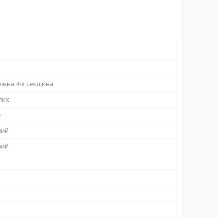
льна 4-х секційна
лих
е
ний
ний