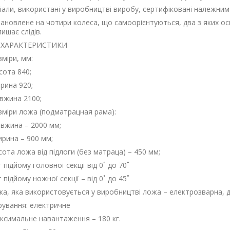
іали, використані у виробництві виробу, сертифіковані належним
тановлене на чотири колеса, що самоорієнтуються, два з яких о
ишає слідів.
I ХАРАКТЕРИСТИКИ
зміри, мм:
сота 840;
рина 920;
вжина 2100;
зміри ложа (подматрацная рама):
вжина – 2000 мм;
рина – 900 мм;
сота ложа від підлоги (без матраца) – 450 мм;
т підйому головної секції від 0˚ до 70˚
т підйому ножної секції – від 0˚ до 45˚
тка, яка використовується у виробництві ложа – електрозварна, д
рування: електричне
ксимальне навантаження – 180 кг.