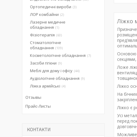
Ортопедичні вироби
3
ЛОР комбайни
2
Ліжко 
Лазерне медичне
обладнання
1
Призначе
розміщен
Фізіотерапія
60
пред’явл
Стоматологічне
оптималь
обладнання
109
Основою 
Косметологічне обладнання
7
секціями
Засоби гігієни
9
Ложе ліж
Меблі для дому і офісу
44
вентиляц
товщиною
Аудіологічне обладнання
9
Ліжка армійські
Ліжко ос
4
На бічних
Отзывы
закріплен
Прайс-Листы
Ліжко є 
Усі метал
перед пок
довговічн
КОНТАКТИ
Можливе 