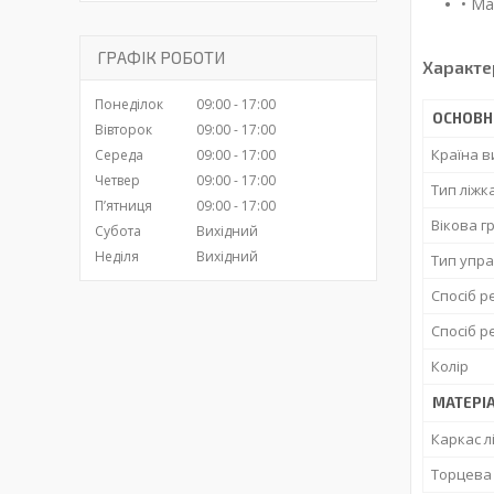
• Ма
ГРАФІК РОБОТИ
Характе
Понеділок
09:00
17:00
ОСНОВН
Вівторок
09:00
17:00
Країна 
Середа
09:00
17:00
Четвер
09:00
17:00
Тип ліжк
Пʼятниця
09:00
17:00
Вікова г
Субота
Вихідний
Неділя
Вихідний
Тип упра
Спосіб р
Спосіб р
Колір
МАТЕРІ
Каркас л
Торцева