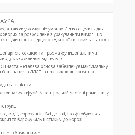
 АУРА
ах, а також у домашніх умовах. Ліжко служить для
х хворих та розроблене з урахуванням вимог, що
во-судинної та серцево-судинної системи, а також є
таціонарною секцією та трьома функціональними
воду з керуванням від пульта.
. Сітчаста металева основа забезпечує максимальну
а бічні панелі з ЛДСП із пластиковою кромкою
іння пацієнта.
 тривалих інфузій. У центральній частині рами знизу
струкції.
 до дії дезрозчинів. Всі деталі, що фарбуються,
криття виробу більш стійким до корозії і
нням із Замовником.