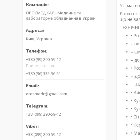
Усі матер
ОРОСМЕДІКАЛ - Медичне та
Ліжко вс
лабораторне обладнання в Україні
що не зал
ТЕХНIЧН
• Ро
Київ, Україна
– ви
– ши
+380 (99) 290-59-12
– до
Прием заказов
• Ро
+380 (96) 335-36-51
– До
– Ши
• Ви
orosmedr@gmail.com
• Ку
• Ку
+38 (099) 290-59-12
• Сі
• Ке
• Ма
+38 (099) 290-59-12