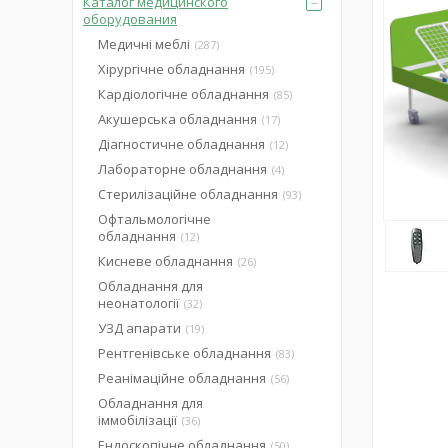
Каталог медицинского
оборудования
Медичні меблі
287
Хірургічне обладнання
195
Кардіологічне обладнання
85
Акушерська обладнання
17
Діагностичне обладнання
12
Лабораторне обладнання
4
Стерилізаційне обладнання
93
Офтальмологічне
обладнання
12
Кисневе обладнання
26
Обладнання для
неонатології
32
УЗД апарати
19
Рентгенівське обладнання
83
Реанімаційне обладнання
56
Обладнання для
іммобілізації
36
Ендоскопічне обладнання
50