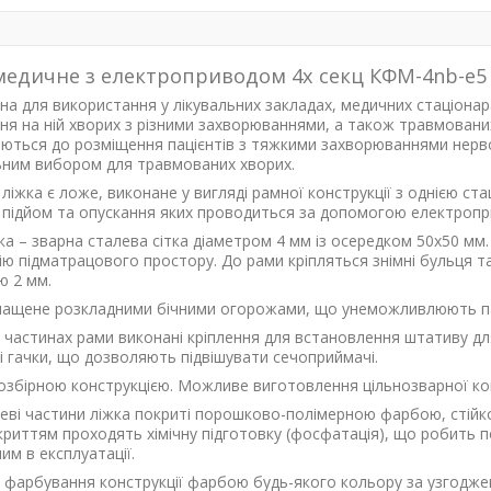
медичне з електроприводом 4х секц КФМ-4nb-e5
на для використання у лікувальних закладах, медичних стаціонар
ня на ній хворих з різними захворюваннями, а також травмовани
яються до розміщення пацієнтів з тяжкими захворюваннями нерво
ним вибором для травмованих хворих.
ліжка є ложе, виконане у вигляді рамної конструкції з однією с
, підйом та опускання яких проводиться за допомогою електропри
ка – зварна сталева сітка діаметром 4 мм із осередком 50х50 мм
ію підматрацового простору. До рами кріпляться знімні бульця т
 2 мм.
нащене розкладними бічними огорожами, що унеможливлюють пад
 частинах рами виконані кріплення для встановлення штативу для
і гачки, що дозволяють підвішувати сечоприймачі.
розбірною конструкцією. Можливе виготовлення цільнозварної кон
еві частини ліжка покриті порошково-полімерною фарбою, стійкою
риттям проходять хімічну підготовку (фосфатація), що робить по
им в експлуатації.
фарбування конструкції фарбою будь-якого кольору за узгодже