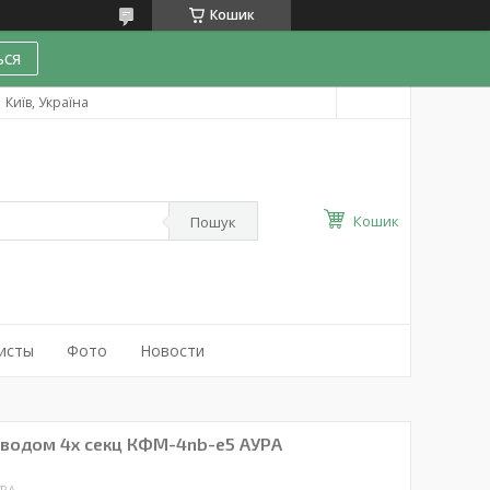
Кошик
ся
Київ, Україна
Кошик
Пошук
исты
Фото
Новости
иводом 4х секц КФМ-4nb-e5 АУРА