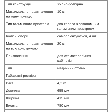
Тип конструкції
збірно-розбірна
Максимальне навантаження
10 кг
на одну полицю
Тип гальмівного пристрою
два колеса з автономним
гальмівним пристроєм
Колісні опори
самоорієнтуються, 4 шт.
Максимальне навантаження
20 кг
на всю конструкцію
Призначення
для стоматологічних
кабінетів
Тип
медичний столик
Габаритні розміри
Вага
4,2 кг
Довжина
655 мм
Ширина
415 мм
Висота
780 мм