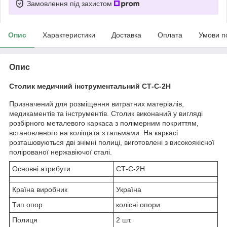
Замовлення під захистом
Опис
Характеристики
Доставка
Оплата
Умови п
Опис
Столик медичний інструментальний СТ-С-2Н
Призначений для розміщення витратних матеріалів,
медикаментів та інструментів. Столик виконаний у вигляді
розбірного металевого каркаса з полімерним покриттям,
встановленого на коліщата з гальмами. На каркасі
розташовуються дві знімні полиці, виготовлені з високоякісної
полірованої нержавіючої сталі.
Основні атрибути
СТ-С-2Н
Країна виробник
Україна
Тип опор
колісні опори
Полиця
2 шт.