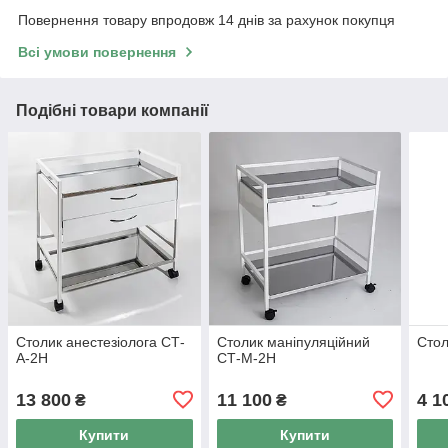
Повернення товару впродовж 14 днів за рахунок покупця
Всі умови повернення
Подібні товари компанії
Столик анестезіолога СТ-
Столик маніпуляційний
Стол
А-2Н
СТ-М-2Н
13 800
11 100
4 1
₴
₴
Купити
Купити