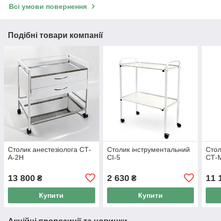
Всі умови повернення
Подібні товари компанії
Столик анестезіолога СТ-
Столик інструментальний
Стол
А-2Н
СІ-5
СТ-
13 800
2 630
11 
₴
₴
Купити
Купити