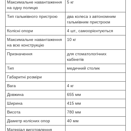
Максимальне навантаження
5 кг
на одну полицю
Тип гальмівного пристрою
два колеса з автономним
гальмівним пристроєм
Колісні опори
4 шт., самоорієнтуються
Максимальне навантаження
10 кг
на всю конструкцію
Призначення
для стоматологічних
кабінетів
Тип
медичний столик
Габаритні розміри
Вага
4 кг
Довжина
655 мм
Ширина
415 мм
Висота
780 мм
Діаметр колісних опор
40 мм
Матеріал виготовлення