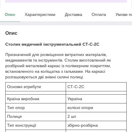
Опис
Характеристики
Доставка
Оплата
Умови п
Опис
Столик медичний інструментальний СТ-С-2С
Призначений для розміщення витратних матеріалів,
медикаментів та інструментів. Столик виготовлений як
розбірний металевий каркас із полімерним покриттям,
встановленого на коліщатка з гальмами. На каркасі
розташовуються дві знімні скляні полиці.
Основні атрибути
СТ-С-2С
Країна виробник
Україна
Тип опор
колісні опори
Полиця
2 шт.
Тип конструкції
збірно-розбірна