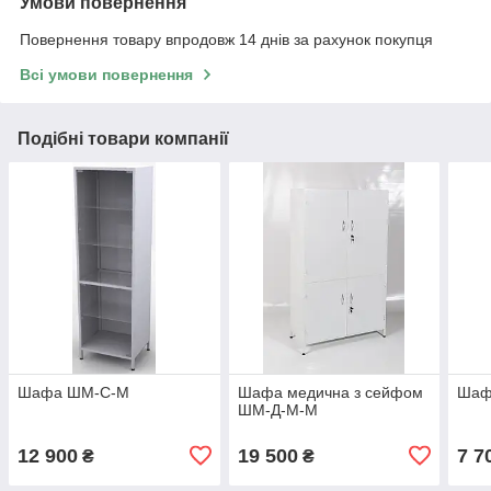
Умови повернення
Повернення товару впродовж 14 днів за рахунок покупця
Всі умови повернення
Подібні товари компанії
Шафа ШМ-С-М
Шафа медична з сейфом
Шаф
ШМ-Д-М-М
12 900
19 500
7 7
₴
₴