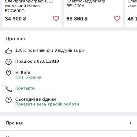
Електрокардіограф 6/12
Електрокардіограф
Елек
канальний Heaco
BE1200А
кан
ECG600G
34 900
68 860
46 
₴
₴
Про нас
100% позитивних з 9 відгуків за рік
Працює з 07.01.2019
м. Київ
Київ, Україна
Контакти
Сьогодні вихідний
Показати весь графік роботи
Про нас