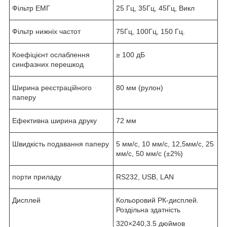
Фільтр ЕМГ
25 Гц, 35Гц, 45Гц, Викл
Фільтр нижніх частот
75Гц, 100Гц, 150 Гц.
Коефіцієнт ослаблення
≥ 100 дБ
синфазних перешкод
Ширина реєстраційного
80 мм (рулон)
паперу
Ефективна ширина друку
72 мм
Швидкість подавання паперу
5 мм/с, 10 мм/с, 12,5мм/с, 25
мм/с, 50 мм/с (±2%)
порти приладу
RS232, USB, LAN
Дисплей
Кольоровий РК-дисплей.
Роздільна здатність
320×240,3.5 дюймов