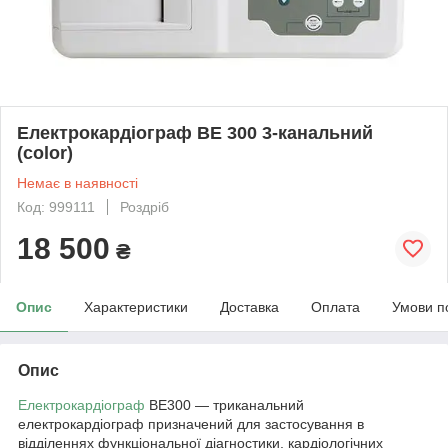
Електрокардіограф BE 300 3-канальний
(color)
Немає в наявності
Код: 999111
Роздріб
18 500
₴
Опис
Характеристики
Доставка
Оплата
Умови п
Опис
Електрокардіограф
ВЕ300 — триканальний
електрокардіограф призначений для застосування в
відділеннях функціональної діагностики, кардіологічних