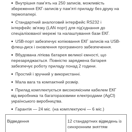
Внутрішня пам'ять на 250 записів, можливість
збереження ЕКГ-записів у пам'яті приладу без друку на
термопапері.
Стандартний аналоговий інтерфейс RS232 і
інтерфейс зв'язку (LAN порт) для під'єднання до
спеціалізованої мережі та налаштування бази ЕКГ.
USB-порт забезпечує копіювання ЕКГ записів на USB-
флеш-диск і оновлення програмного забезпечення.
Вбудована літієва батарея великої ємності, що
перезаряджається. Повністю заряджена батарея
забезпечує роботу приладу понад 2 години.
Простий і зручний у використанні.
Мала вага та компактний розмір.
Прилад комплектується високоякісним кабелем ЕКГ
від виробника та багаторазовими електродами (AgCl)
українського виробництва.
Гарантія — 24 міс. (на комплектуючі — 6 міс.)
Відведення
12 стандартних відведень із
синхронним зняттям