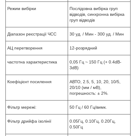
Режим вибірки
Послідовна вибірка груп
відводів, синхронна вибірка
груп відводів
Діапазон реєстрації ЧСС
30 уд. / Мин - 300 уд. / Мин
АЦ перетворення
12-розрядний
частотна характеристика
0,05 Гц ~ 150 Гц (+ 0.4dB-
3dB)
Коефіцієнт посилення
АВТО, 2.5, 5, 10, 20, 10/5,
20/10 (мм / мВ),
погрешность: ± 2%.
Фільтр мережі:
50 Гц / 60 Гц/вимк.
Фільтр дрийфа ізолінії
0.05Гц, 0.10Гц, 0.20Гц,
0.50Гц