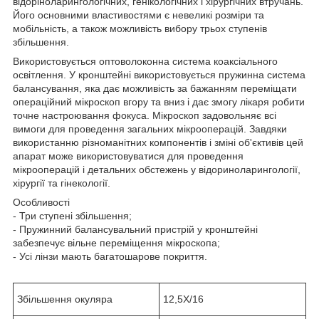
відоріноларингологічних, генікологічних і хірургічних втручань.
Його основними властивостями є невеликі розміри та
мобільність, а також можливість вибору трьох ступенів
збільшення.
Використовується оптоволоконна система коаксіального
освітлення. У кронштейні використовується пружинна система
балансування, яка дає можливість за бажанням переміщати
операційний мікроскоп вгору та вниз і дає змогу лікаря робити
точне настроювання фокуса. Мікроскоп задовольняє всі
вимоги для проведення загальних мікрооперацій. Завдяки
використанню різноманітних компонентів і зміні об'єктивів цей
апарат може використовуватися для проведення
мікрооперацій і детальних обстежень у відориноларингології,
хірургії та гінекології.
Особливості
- Три ступені збільшення;
- Пружинний балансувальний пристрій у кронштейні
забезпечує вільне переміщення мікроскопа;
- Усі лінзи мають багатошарове покриття.
Збільшення окуляра
12,5X/16