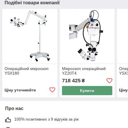
Подібні товари компанії
Операційний мікроскоп
Мікроскоп операційний
Опер
YSX180
YZ20T4
YSX
718 425
₴
Ціну уточнюйте
Цін
Купити
Про нас
100% позитивних з 9 відгуків за рік