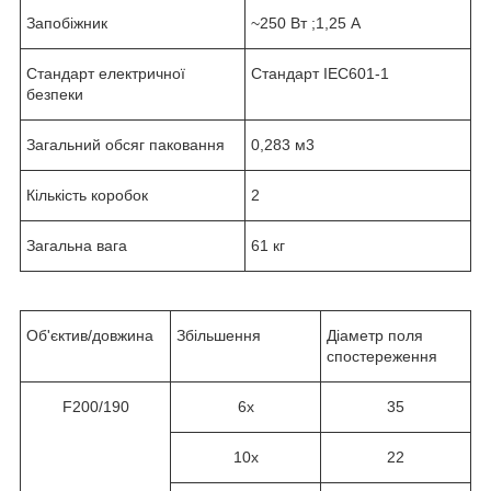
Запобіжник
~250 Вт ;1,25 A
Стандарт електричної
Стандарт IEC601-1
безпеки
Загальний обсяг паковання
0,283 м3
Кількість коробок
2
Загальна вага
61 кг
Об'єктив/довжина
Збільшення
Діаметр поля
спостереження
F200/190
6
x
35
10x
22