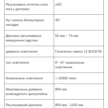
Регульована оптична сила
±5D
лінз у діоптріях
Кут нахилу бінокулярної
45°
насадки
Діапазон регулювання
50 мм ~ 70 мм
міжзорячної відстані
джерело освітлення
Галогенна лампа 12 В/100 Вт
тип освітлення
6° +0° коаксіальне
освітлення
Коаксіальне освітлення
>
10000 люкс
Максимальна довжина
860 мм
розкладеного кронштейна
Регульований діапазон
850 мм - 1100 мм