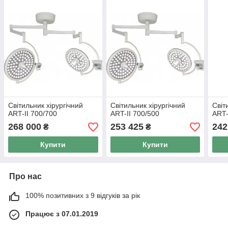
Світильник хірургічний
Світильник хірургічний
Світ
ART-II 700/700
ART-II 700/500
ART-
268 000
253 425
242
₴
₴
Купити
Купити
Про нас
100% позитивних з 9 відгуків за рік
Працює з 07.01.2019