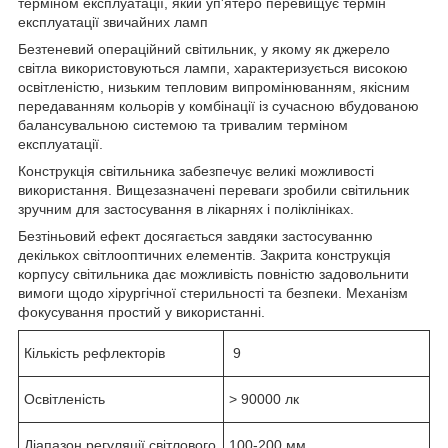
терміном експлуатації, який уп'ятеро перевищує термін
експлуатації звичайних ламп
Безтеневий операційний світильник, у якому як джерело
світла використовуються лампи, характеризується високою
освітленістю, низьким тепловим випромінюванням, якісним
передаванням кольорів у комбінації із сучасною вбудованою
балансувальною системою та тривалим терміном
експлуатації.
Конструкція світильника забезпечує великі можливості
використання. Вищезазначені переваги зробили світильник
зручним для застосування в лікарнях і поліклініках.
Безтіньовий ефект досягається завдяки застосуванню
декількох світлооптичних елементів. Закрита конструкція
корпусу світильника дає можливість повністю задовольнити
вимоги щодо хірургічної стерильності та безпеки. Механізм
фокусування простий у використанні.
Кількість рефлекторів
9
Освітленість
>
90000 лк
Діапазон регуляції світлового
100-200 мм