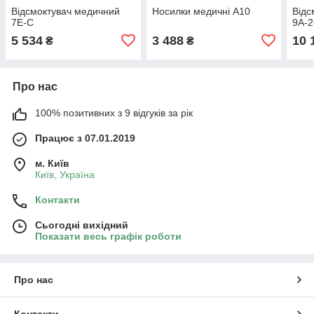
Відсмоктувач медичний
Носилки медичні А10
Відс
7E-C
9А-2
5 534
3 488
10 
₴
₴
Про нас
100% позитивних з 9 відгуків за рік
Працює з 07.01.2019
м. Київ
Київ, Україна
Контакти
Сьогодні вихідний
Показати весь графік роботи
Про нас
Контакти