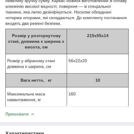
невелику зручну сумку. Каркас ножиок виготовлений зі сплаву
алюмінію високої міцності, поверхня — зі спеціальної
тканини, яка легко дезінфікується. Носилки обладнані
чотирма опорами, які складаються. До комплекту постачання
входять два ремені безпеки.
Розмір у розгорнутому
215х
55х14
стані, довжина х ширина х
висота, см
Розмір у зібраному стані
56х
22х20
довжина х ширина, см
Вага
нетто, кг
10
Максимальна маса
160
навантаження, кг
Приховати
Характеристики