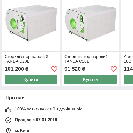
Стерилізатор паровий
Стерилізатор паровий
Авт
TANDA C23L
TANDA C18L
18B
101 200
91 520
114
₴
₴
Купити
Купити
Про нас
100% позитивних з 9 відгуків за рік
Працює з 07.01.2019
м. Київ