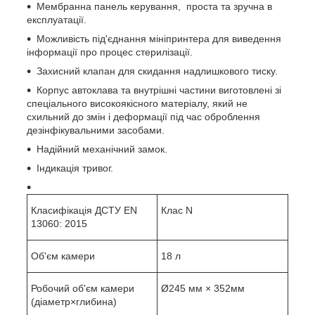
Мембранна панель керування, проста та зручна в
експлуатації.
Можливість під'єднання мініпринтера для виведення
інформації про процес стерилізації.
Захисний клапан для скидання надлишкового тиску.
Корпус автоклава та внутрішні частини виготовлені зі
спеціального високоякісного матеріалу, який не
схильний до змін і деформації під час оброблення
дезінфікувальними засобами.
Надійний механічний замок.
Індикація тривог.
Класифікація ДСТУ EN
Клас N
13060: 2015
Об'єм камери
18 л
Робочий об'єм камери
Ø245 мм × 352мм
(діаметр×глибина)