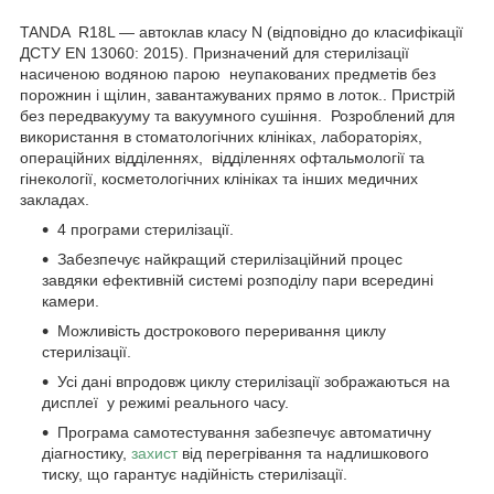
TANDA R18L — автоклав класу N (відповідно до класифікації
ДСТУ EN 13060: 2015). Призначений для стерилізації
насиченою водяною парою неупакованих предметів без
порожнин і щілин, завантажуваних прямо в лоток.. Пристрій
без передвакууму та вакуумного сушіння. Розроблений для
використання в стоматологічних клініках, лабораторіях,
операційних відділеннях, відділеннях офтальмології та
гінекології, косметологічних клініках та інших медичних
закладах.
4 програми стерилізації.
Забезпечує найкращий стерилізаційний процес
завдяки ефективній системі розподілу пари всередині
камери.
Можливість дострокового переривання циклу
стерилізації.
Усі дані впродовж циклу стерилізації зображаються на
дисплеї у режимі реального часу.
Програма самотестування забезпечує автоматичну
діагностику,
захист
від перегрівання та надлишкового
тиску, що гарантує надійність стерилізації.