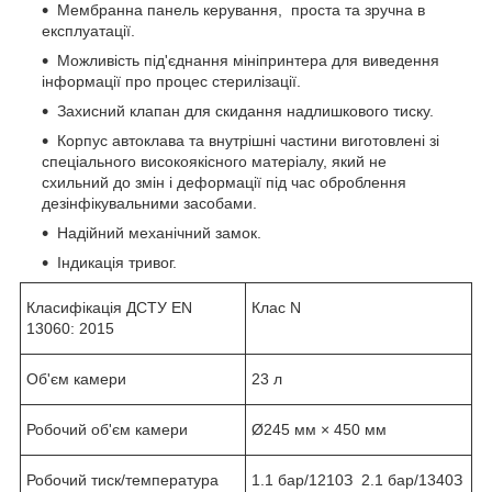
Мембранна панель керування, проста та зручна в
експлуатації.
Можливість під'єднання мініпринтера для виведення
інформації про процес стерилізації.
Захисний клапан для скидання надлишкового тиску.
Корпус автоклава та внутрішні частини виготовлені зі
спеціального високоякісного матеріалу, який не
схильний до змін і деформації під час оброблення
дезінфікувальними засобами.
Надійний механічний замок.
Індикація тривог.
Класифікація ДСТУ EN
Клас N
13060: 2015
Об'єм камери
23 л
Робочий об'єм камери
Ø245 мм × 450 мм
Робочий тиск/температура
1.1 бар/121
0
З 2.1 бар/134
0
З