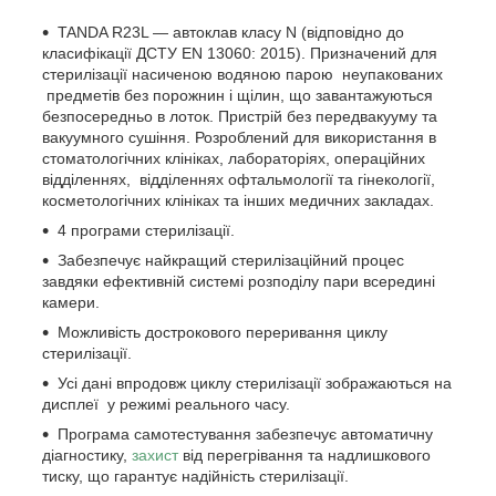
TANDA R23L — автоклав класу N (відповідно до
класифікації ДСТУ EN 13060: 2015). Призначений для
стерилізації насиченою водяною парою неупакованих
предметів без порожнин і щілин, що завантажуються
безпосередньо в лоток. Пристрій без передвакууму та
вакуумного сушіння. Розроблений для використання в
стоматологічних клініках, лабораторіях, операційних
відділеннях, відділеннях офтальмології та гінекології,
косметологічних клініках та інших медичних закладах.
4 програми стерилізації.
Забезпечує найкращий стерилізаційний процес
завдяки ефективній системі розподілу пари всередині
камери.
Можливість дострокового переривання циклу
стерилізації.
Усі дані впродовж циклу стерилізації зображаються на
дисплеї у режимі реального часу.
Програма самотестування забезпечує автоматичну
діагностику,
захист
від перегрівання та надлишкового
тиску, що гарантує надійність стерилізації.