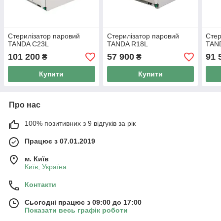
Стерилізатор паровий
Стерилізатор паровий
Стер
TANDA C23L
TANDA R18L
TAN
101 200
57 900
91 
₴
₴
Купити
Купити
Про нас
100% позитивних з 9 відгуків за рік
Працює з 07.01.2019
м. Київ
Київ, Україна
Контакти
Сьогодні працює з 09:00 до 17:00
Показати весь графік роботи