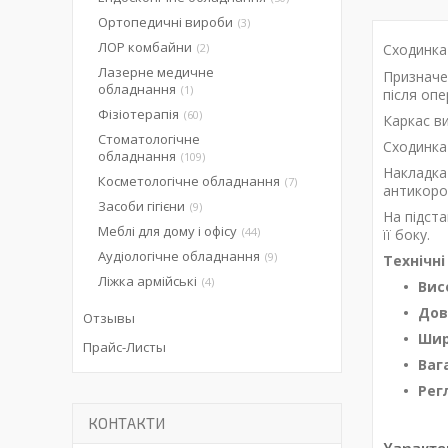
Ортопедичні вироби
3
ЛОР комбайни
2
Сходинка 
Лазерне медичне
Призначе
обладнання
1
після опе
Фізіотерапія
60
Каркас в
Стоматологічне
Сходинка
обладнання
109
Накладка
Косметологічне обладнання
7
антикороз
Засоби гігієни
9
На підст
Меблі для дому і офісу
44
її боку.
Аудіологічне обладнання
9
Технічн
Ліжка армійські
4
Вис
Дов
Отзывы
Шир
Прайс-Листы
Вага
Рег
КОНТАКТИ
Характе