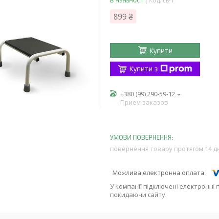
В наявності
Код:
св-1
899 ₴
Купити
Купити з
+380 (99) 290-59-12
Прием заказов
повернення товару протягом 14 д
У компанії підключені електронні 
покидаючи сайту.