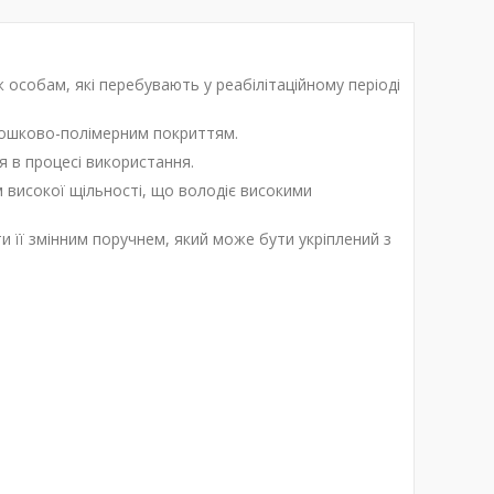
 особам, які перебувають у реабілітаційному періоді
рошково-полімерним покриттям.
я в процесі використання.
 високої щільності, що володіє високими
и її змінним поручнем, який може бути укріплений з