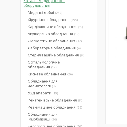
Каталог медицинского
оборудования
Медичні меблі
287
Хірургічне обладнання
195
Кардіологічне обладнання
85
Акушерська обладнання
17
Діагностичне обладнання
12
Лабораторне обладнання
4
Стерилізаційне обладнання
93
Офтальмологічне
обладнання
12
Кисневе обладнання
26
Обладнання для
неонатології
32
УЗД апарати
19
Рентгенівське обладнання
83
Реанімаційне обладнання
56
Обладнання для
іммобілізації
36
Ендоскопічне обладнання
50