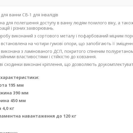
для ванни СВ-1 для інвалідів
на для полегшення доступу в ванну людям похилого віку, а також
рацій і різних захворювань.
иробу виконаний з сортового металу і пофарбований міцним по
 встановлена на чотири гумові опори, що запобігають її зміщенн
 виконана з ламінованого ДСП, покритого спіненим поліуретаном
ійними властивостями і стійкістю до ковзання.
аві сходинки виконані кріплення, що дозволяють доукомплектуват
і характеристики:
ота 195 мм
жина 390 мм
ина 450 мм
 4,0 кг
ламентна навантаження до 120 кг
ристики