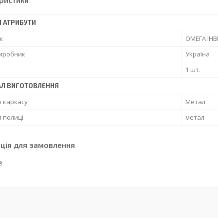
І АТРИБУТИ
к
ОМЕГА ІНВ
виробник
Україна
1 шт.
АЛ ВИГОТОВЛЕННЯ
 каркасу
Метал
 полиці
метал
ція для замовлення
₴