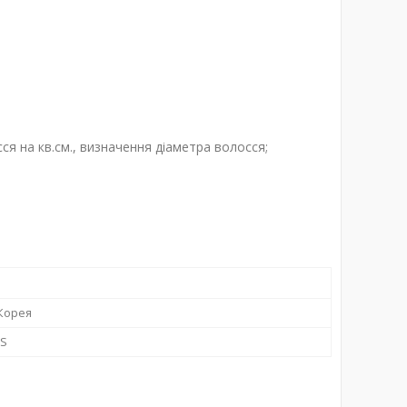
ся на кв.см., визначення діаметра волосся;
Корея
IS