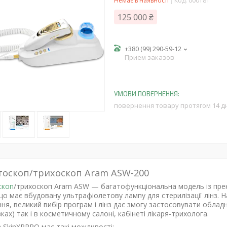
Немає в наявності
Код:
000181
125 000 ₴
+380 (99) 290-59-12
Прием заказов
повернення товару протягом 14 д
оскоп/трихоскоп Aram ASW-200
скоп
/трихоскоп Aram ASW — багатофункціональна модель із пре
о має вбудовану ультрафіолетову лампу для стерилізації лінз. Н
ня, великий вибір програм і лінз дає змогу застосовувати облад
ках) так і в косметичному салоні, кабінеті лікаря-трихолога.
 SkinXPPRO має такі можливості: