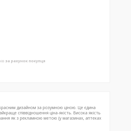
нів
за рахунок покупця
красним дизайном за розумною ціною. Це єдина
айкраще співвідношення ціна-якість. Висока якість
нання як з рекламною метою (у магазинах, аптеках