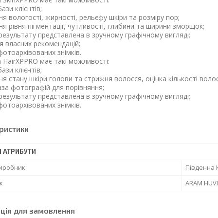
ази клієнтів;
я вологості, жирності, рельєфу шкіри та розміру пор;
я рівня пігментації, чутливості, глибини та ширини зморщок;
 результату представлена в зручному графічному вигляді;
я власних рекомендацій;
фотоархівованих знімків.
 HairXPPRO має такі можливості:
ази клієнтів;
я стану шкіри голови та стрижня волосся, оцінка кількості волос
аза фотографій для порівняння;
 результату представлена в зручному графічному вигляді;
фотоархівованих знімків.
ристики
І АТРИБУТИ
виробник
Південна 
к
ARAM HUV
ція для замовлення