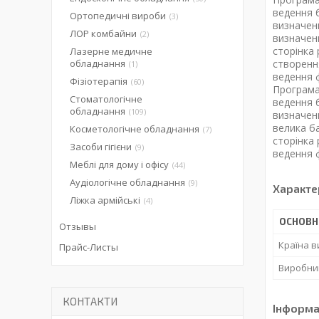
ведення б
Ортопедичні вироби
3
визначенн
ЛОР комбайни
2
визначенн
сторінка
Лазерне медичне
обладнання
створенн
1
ведення 
Фізіотерапія
60
Програма
Стоматологічне
ведення б
обладнання
109
визначенн
велика б
Косметологічне обладнання
7
сторінка
Засоби гігієни
9
ведення 
Меблі для дому і офісу
44
Аудіологічне обладнання
9
Характе
Ліжка армійські
4
ОСНОВН
Отзывы
Країна 
Прайс-Листы
Виробни
КОНТАКТИ
Інформа