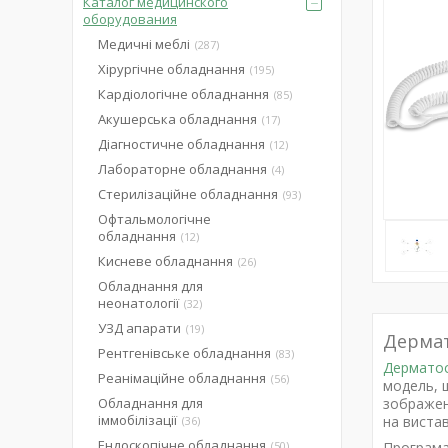
Каталог медицинского
оборудования
Медичні меблі
287
Хірургічне обладнання
195
Кардіологічне обладнання
85
Акушерська обладнання
17
Діагностичне обладнання
12
Лабораторне обладнання
4
Стерилізаційне обладнання
93
Офтальмологічне
обладнання
12
Кисневе обладнання
26
Обладнання для
неонатології
32
УЗД апарати
19
Дермат
Рентгенівське обладнання
83
Дермато
Реанімаційне обладнання
56
модель, щ
Обладнання для
зображен
іммобілізації
на вистав
36
Ендоскопічне обладнання
50
Програма