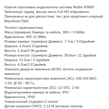
Новітня портативна ендоскопічна система Redfin R3800
Забезпечує чудову, високу якість Full HD зображення.
Призначена як для діагностики, так і для хірургічних операцій.
Виробник США.
Технічні характеристики:
Маса (примірна) Камера та кабель: 300 г / 0.66lbs
Відеоконоль: 900 г/1.98lbs
Розміри камери: (примірні) Довжина: 7.7см / 3.03дюймів
Ширина: 4.0см/1.57дюймів
Висота: 5.3см/2.08 дюймів
Розміри консолі: (примірні) Довжина: 28.8см / 11.3дюймів
Ширина: 13.5см / 5.3дюймів
Висота: 4.0см/1.57дюймів
Зовнішнє джерело живлення AC/DC містить подавання
живлення
Номінальна характеристика живлення (AC): 100-240 ВAC,
1.2A, @ 50 – 60 Гц
Номінальні характеристики (DC): 12 VDC, 2.5A
Водонепроникна камера та кабель: IP67
Відеоконсоль: IP40
Універсальний з'єднувач C-mount
Датчик знімання CMOS, 2.12 M активних пікселів