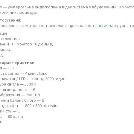
W — універсальна ендоскопічна відеосистема з вбудованим 10 моніт
копічних процедур.
тосування:
віологія, стоматологія, гінекологія, проктологія
, пластична
хірургія т
ація
вітлювача,
ний TFT монітор 10 дюймів,
амера,
д.
 характеристики
я — LED
ість світла — 4 млн. Люкс
сплуатації LED — понад 2000 годин
ра світла — 5500 К
ня яскравості — Є
зображення — 700 ТВЛ
ний баланс білого — Є
здатність — 800 х 600 пікселів
йкість — Є
ь — 80 ватів
г