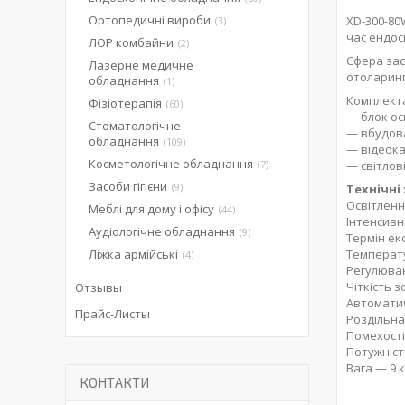
Ортопедичні вироби
XD-300-80
3
час ендос
ЛОР комбайни
2
Сфера зас
Лазерне медичне
отоларинго
обладнання
1
Комплект
Фізіотерапія
60
— блок ос
Стоматологічне
— вбудова
обладнання
109
— відеок
Косметологічне обладнання
7
— світлові
Засоби гігієни
9
Технічні
Освітленн
Меблі для дому і офісу
44
Інтенсивн
Аудіологічне обладнання
9
Термін ек
Ліжка армійські
Температу
4
Регулюван
Чіткість 
Отзывы
Автоматич
Прайс-Листы
Роздільна 
Помехості
Потужніст
Вага — 9 к
КОНТАКТИ