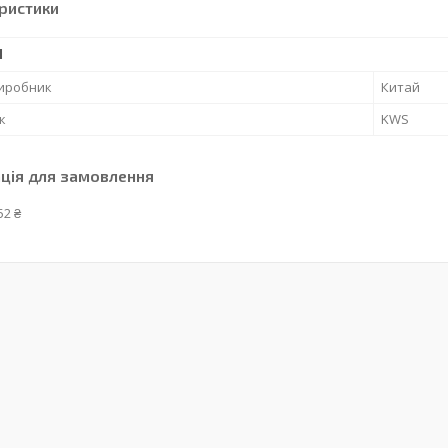
ристики
І
виробник
Китай
к
KWS
ція для замовлення
52 ₴