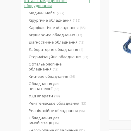
Каталог медицинского
оборудования
Медичні меблі
287
Хірургічне обладнання
195
Кардіологічне обладнання
85
Акушерська обладнання
17
Діагностичне обладнання
12
Лабораторне обладнання
4
Стерилізаційне обладнання
93
Офтальмологічне
обладнання
12
Кисневе обладнання
26
Обладнання для
неонатології
32
УЗД апарати
19
Рентгенівське обладнання
83
Реанімаційне обладнання
56
Обладнання для
іммобілізації
36
Ендоскопічне обладнання
50