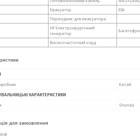
Оптоволоконний кабель
Ф4.5×2000
Евакуатор
Elik
Перехідник для евакуатора
HF Електрохірургічний
Багатофун
генератор
Високочастотний корд
ристики
І
виробник
Китай
УВАЛЬНИЦЬКІ ХАРАКТЕРИСТИКИ
к
Shenda
ція для замовлення
60 ₴