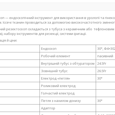
оп — ендоскопічний інструмент для використання в урології та гінеко
. Іссечі тканин проводиться за допомогою високочастотного змінного
ий резектоскоп складається з тубуса з керамічним або тефлоновим
), набору інструментів для резекції, системи іригації.
ція й ціни:
Ендоскоп
30°, Ф4×3
Робочий елемент
пасивний
Внутрішній тубус з обтуратором
24.5Fr
Зовнішній тубус
26.5Fr
Електрод «петля»
30°
Роликовий електрод
Голчастий електрод
Петля з нахилом донизу
30°
Адаптор