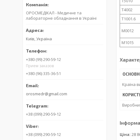
T5010
T4002
ОРОСМЕДІКАЛ - Медичне та
лабораторне обладнання в Україні
T1001.6
M0012
Київ, Україна
M1015
Характе
+380 (99) 290-59-12
Прием заказов
+380 (96) 335-36-51
ОСНОВН
Країна 
orosmedr@gmail.com
КОРИСТ
Виробни
+38 (099) 290-59-12
Інформа
+38 (099) 290-59-12
Ціна:
28 8