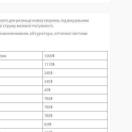
логії для резекції новоутворень під візуальним
 струму великої потужності.
 наконечником, обтуратора, оптичної системи
02мм
1000$
1110$
345$
345$
47$
783$
783$
783$
6.8$