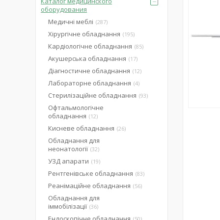
Каталог медицинского
оборудования
Медичні меблі
287
Хірургічне обладнання
195
Кардіологічне обладнання
85
Акушерська обладнання
17
Діагностичне обладнання
12
Лабораторне обладнання
4
Стерилізаційне обладнання
93
Офтальмологічне
обладнання
12
Кисневе обладнання
26
Обладнання для
неонатології
32
УЗД апарати
19
Рентгенівське обладнання
83
Реанімаційне обладнання
56
Обладнання для
іммобілізації
36
Ендоскопічне обладнання
50