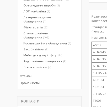
Ортопедичні вироби
3
ЛОР комбайни
2
Резектоск
Лазерне медичне
контролем
обладнання
1
Стандартн
Фізіотерапія
60
(телескопа
Стоматологічне
обладнання
Комплекта
109
Косметологічне обладнання
7
A0012
Засоби гігієни
9
A3160.4S
Меблі для дому і офісу
44
A3163.3S
Аудіологічне обладнання
9
A3165.3S
Ліжка армійські
4
1.3-DS-24
Отзывы
4-DS-24
Прайс-Листы
5-DS-24
3.1-DS-24
T1001
КОНТАКТИ