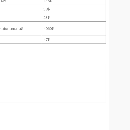
0 мм
138$
58$
23$
кціональний
4060$
47$