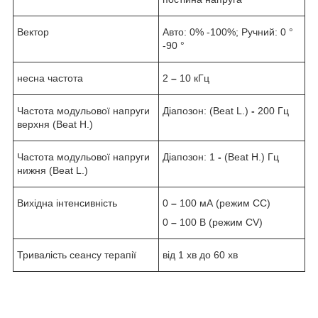
Вектор
Авто: 0% -100%; Ручний: 0 °
-90 °
несна частота
2
–
10 кГц
Частота модульової напруги
Діапозон: (Beat L.)
-
200 Гц
верхня (Beat H.)
Частота модульової напруги
Діапозон:
1
-
(Beat H.) Гц
нижня (Beat L.)
Вихідна інтенсивність
0
–
100 мА (режим CC)
0
–
100 В (режим CV)
Тривалість сеансу терапії
від 1 хв до 60 хв