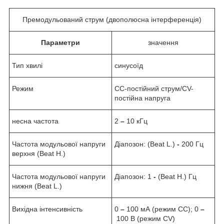
Премодульований струм (двополюсна інтерференція)
Параметри
значення
Тип хвилі
синусоїд
Режим
CC-постійний струм/CV-
постійна напруга
несна частота
2
–
10 кГц
Частота модульової напруги
Діапозон: (Beat L.)
-
200 Гц
верхня (Beat H.)
Частота модульової напруги
Діапозон:
1
-
(Beat H.) Гц
нижня (Beat L.)
Вихідна інтенсивність
0
–
100 мА (режим CC); 0
–
100 В (режим CV)