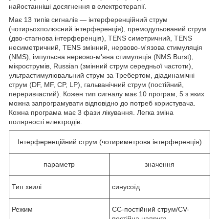
найостанніші досягнення в електротерапії.
Має 13 типів сигналів — інтерференційний струм
(чотирьохполюсний інтерференція), премодульований струм
(дво-стагнова інтерференція), TENS симетричний, TENS
несиметричний, TENS змінний, нервово-м'язова стимуляція
(NMS), імпульсна нервово-м'яна стимуляція (NMS Burst),
мікрострумів, Russian (змінний струм середньої частоти),
ультрастимулювальний струм за Требертом, діадинамічні
струм (DF, MF, CP, LP), гальванічний струм (постійний,
переривчастий). Кожен тип сигналу має 10 програм, 5 з яких
можна запрограмувати відповідно до потреб користувача.
Кожна програма має 3 фази лікування. Легка зміна
полярності електродів.
Інтерференційний струм (чотириметрова інтерференція)
параметр
значення
Тип хвилі
синусоїд
Режим
CC-постійний струм/CV-
постійна напруга