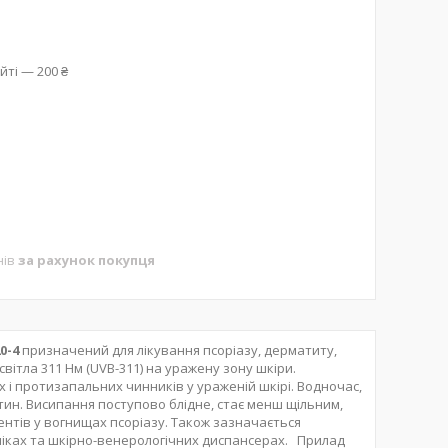
йті — 200 ₴
нів
за рахунок покупця
0-4
призначений для лікування псоріазу, дерматиту,
ітла 311 Нм (UVB-311) на уражену зону шкіри.
 і протизапальних чинників у ураженій шкірі. Водночас,
ітин. Висипання поступово блідне, стає менш щільним,
ентів у вогнищах псоріазу. Також зазначається
ніках та шкірно-венерологічних диспансерах. Прилад