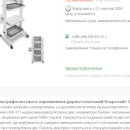
Під замовлення
Код:
80050033
Відправка з 21 серпня 2026
Ціну уточнюйте
Мінімальна сума замовлення на са
+380 (99) 290-59-12
Прием заказов
Замовлення тільки за телефоном
повернення товару протягом 14 д
льтрафіолетового опромінення дерматологічний Псоролайт 2
та інших шкірних захворювань за допомогою впливу вузькосмугового св
ня UVB-311 надає імунорегуляторну дію, нормалізує баланс запальних
час лікування методом ПУВА терапії, гальмується надлишковий поділ кл
щення. Це відбувається завдяки зменшенню кількості клітинних елем
протисвербіжна дія.
Панель використовується в спеціалізованих клі