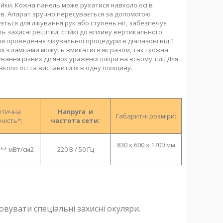
тійки. Кожна панель може рухатися навколо осі в
нтів. Апарат зручно пересувається за допомогою
ється для лікування рук або ступень ніг, забезпечує
 захисні решітки, стійкі до впливу вертикального
я проведення лікувальної процедури в діапазоні від 1
і з лампами можуть вмикатися як разом, так і кожна
ання різних ділянок ураженої шкіри на всьому тілі. Для
коло осі та виставити їх в одну площину.
етична
Напруга и
Габаритні розміри:
ність*:
частота сети:
830 х 600 х 1700 мм
*** мВт/см
2
220 В / 50 Гц
овувати спеціальні захисні окуляри.