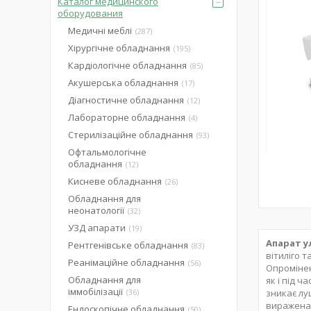
Каталог медицинского
оборудования
Медичні меблі
287
Хірургічне обладнання
195
Кардіологічне обладнання
85
Акушерська обладнання
17
Діагностичне обладнання
12
Лабораторне обладнання
4
Стерилізаційне обладнання
93
Офтальмологічне
обладнання
12
Кисневе обладнання
26
Обладнання для
неонатології
32
УЗД апарати
19
Апарат у
Рентгенівське обладнання
83
вітиліго 
Реанімаційне обладнання
56
Опромінен
Обладнання для
як і під 
іммобілізації
36
зникає лу
виражена 
Ендоскопічне обладнання
50