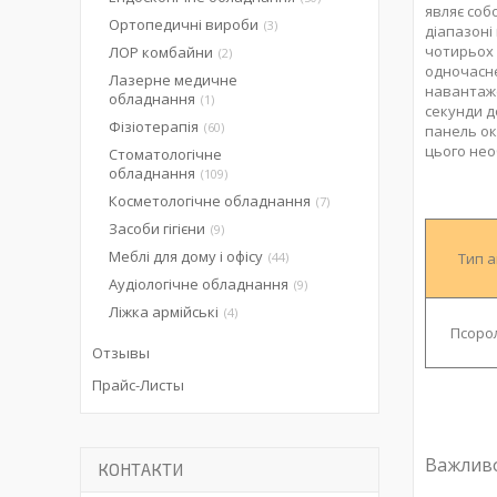
являє соб
Ортопедичні вироби
3
діапазоні
чотирьох 
ЛОР комбайни
2
одночасне
Лазерне медичне
навантаже
обладнання
1
секунди д
Фізіотерапія
60
панель ок
цього нео
Стоматологічне
обладнання
109
Косметологічне обладнання
7
Засоби гігієни
9
Меблі для дому і офісу
44
Тип а
Аудіологічне обладнання
9
Ліжка армійські
4
Псорол
Отзывы
Прайс-Листы
Важливо
КОНТАКТИ