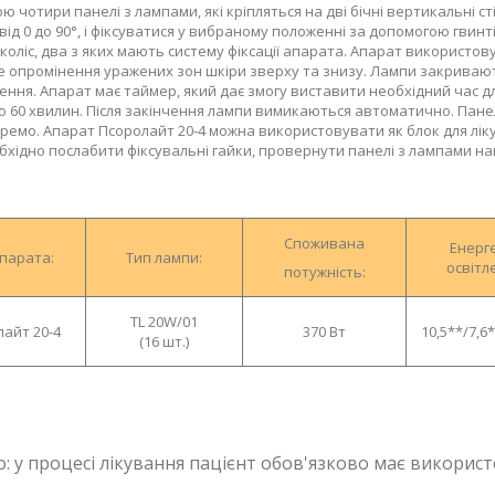
ою чотири панелі з лампами, які кріпляться на дві бічні вертикальні с
 від 0 до 90°, і фіксуватися у вибраному положенні за допомогою гви
коліс, два з яких мають систему фіксації апарата. Апарат використову
 опромінення уражених зон шкіри зверху та знизу. Лампи закривають
ння. Апарат має таймер, який дає змогу виставити необхідний час дл
о 60 хвилин. Після закінчення лампи вимикаються автоматично. Панел
ремо. Апарат Псоролайт 20-4 можна використовувати як блок для лікув
бхідно послабити фіксувальні гайки, провернути панелі з лампами нав
Споживана
Енерг
парата:
Тип лампи:
освітле
потужність:
TL 20W/01
айт 20-4
370 Вт
10,5**/7,6
(16 шт.)
:
у процесі лікування пацієнт обов'язково має використ