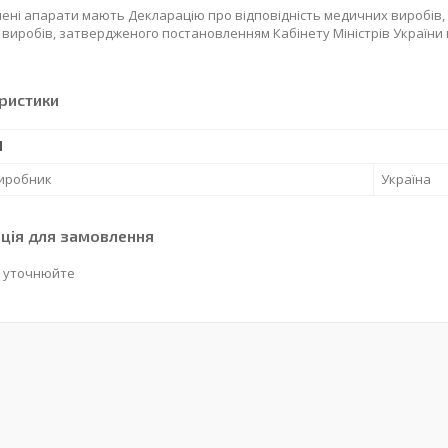
лені апарати мають Декларацію про відповідність медичних
виробів,
виробів, затвердженого постановленням Кабінету Міністрів України ві
ристики
І
виробник
Україна
ція для замовлення
 уточнюйте