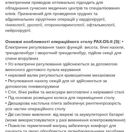
електричним приводом оптимально підходить для
обладнання сучасних медичних центрів та спеціалізованих
клінік. Призначений для проведення грудних та
абдомінальних хірургічних операцій у кардіохірургії,
гінекології, урології, отороноларингології, офтальмології,
нейрохірургії.
Основні особливості операційного столу PAX-DS-II (S):
•
Електричне регулювання таких функцій: висота, бічні нахили,
тренделенбург і зворотний тренделенбур, підйом секції для
спини вгору/вниз
• Усі електричні регулювання здійснюються за допомогою
виносного дротового пульта керування
• нирковий валик регулюється кривошипним механізмом
• Регулювання нахилу секцій для ніг здійснюється за
допомогою пневмопружини
• Стіл, бічні рейки та аксесуари виготовлені з неіржавкої сталі
• Під основою розміщені колеса для переміщення столу
• Двошарова настільна плита забезпечує рентгенпрозорість
усіх частин операційного столу
• Дві системи живлення: від мережі та акумуляторної батареї
(може використовуватися у разі вимкнення електроживлення)
• Повністю герметичний матрац забезпечує комфорт для
пацієнта та легко обробляється дезінфікувальними засобами