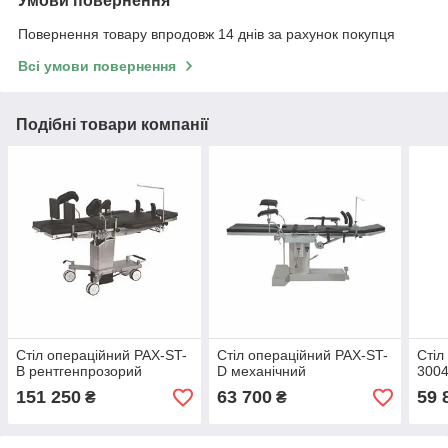
Умови повернення
Повернення товару впродовж 14 днів за рахунок покупця
Всі умови повернення
Подібні товари компанії
Стіл операційний PAX-ST-
Стіл операційний PAX-ST-
Стіл
B рентгенпрозорий
D механічний
3004
151 250
63 700
59 
₴
₴