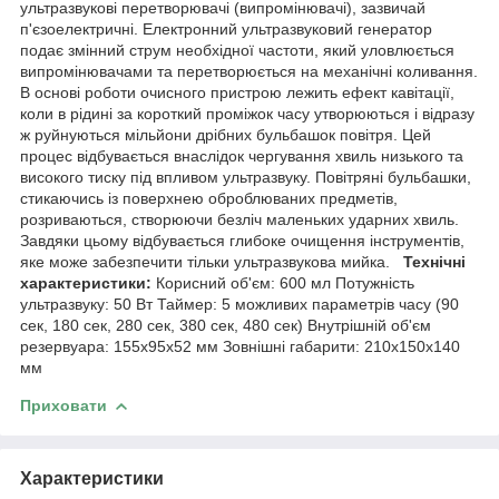
ультразвукові перетворювачі (випромінювачі), зазвичай
п'єзоелектричні. Електронний ультразвуковий генератор
подає змінний струм необхідної частоти, який уловлюється
випромінювачами та перетворюється на механічні коливання.
В основі роботи очисного пристрою лежить ефект кавітації,
коли в рідині за короткий проміжок часу утворюються і відразу
ж руйнуються мільйони дрібних бульбашок повітря. Цей
процес відбувається внаслідок чергування хвиль низького та
високого тиску під впливом ультразвуку. Повітряні бульбашки,
стикаючись із поверхнею оброблюваних предметів,
розриваються, створюючи безліч маленьких ударних хвиль.
Завдяки цьому відбувається глибоке очищення інструментів,
яке може забезпечити тільки ультразвукова мийка.
Технічні
характеристики:
Корисний об'єм: 600 мл Потужність
ультразвуку: 50 Вт Таймер: 5 можливих параметрів часу (90
сек, 180 сек, 280 сек, 380 сек, 480 сек) Внутрішній об'єм
резервуара: 155х95х52 мм Зовнішні габарити: 210х150х140
мм
Приховати
Характеристики