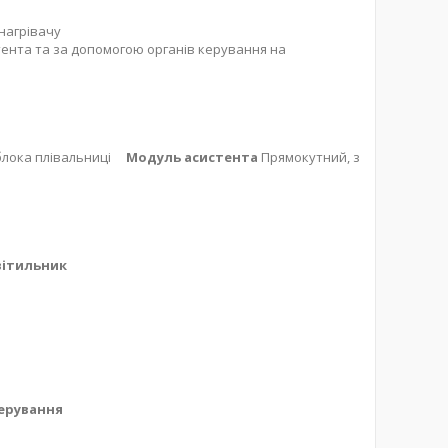
нагрівачу
тента та за допомогою органів керування на
і блока плівальниці
Модуль асистента
Прямокутний, з
вітильник
ерування