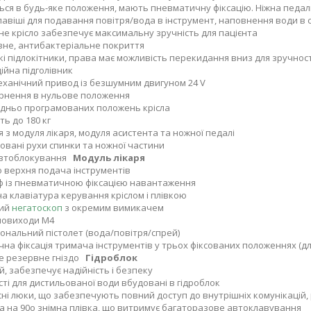
ся в будь-яке положення, мають пневматичну фіксацію. Ніжна педал
клавіші для подавання повітря/вода в інструмент, наповнення води 
не крісло забезпечує максимальну зручність для пацієнта
вне, антибактеріальне покриття
і підлокітники, права має можливість перекидання вниз для зручност
ійна підголівник
ханічний привод із безшумним двигуном 24 V
рнення в нульове положення
дньо програмованих положень крісла
ть до 180 кг
 з модуля лікаря, модуля асистента та ножної педалі
овані рухи спинки та ножної частини
автоблокування
Модуль лікаря
 верхня подача інструментів
ф із пневматичною фіксацією навантаження
 клавіатура керування кріслом і плівкою
ний
негатоскоп
з окремим вимикачем
мовиходи М4
ональний пістолет (вода/повітря/спрей)
на фіксація тримача інструментів у трьох фіксованих положеннях (д
е резервне гніздо
Гідроблок
й, забезпечує надійність і безпеку
ості для дистильованої води вбудовані в гідроблок
сні люки, що забезпечують повний доступ до внутрішніх комунікацій,
 на 90o знімна плівка, що витримує багаторазове автоклавування