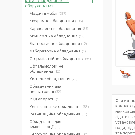
Каталог медицинского
оборудования
Медичні меблі
287
Хірургічне обладнання
195
Кардіологічне обладнання
85
Акушерська обладнання
17
Діагностичне обладнання
12
Лабораторне обладнання
4
Стерилізаційне обладнання
93
Офтальмологічне
обладнання
12
Кисневе обладнання
26
Обладнання для
неонатології
32
УЗД апарати
19
Стоматол
комплекту
Рентгенівське обладнання
83
найкраще 
Реанімаційне обладнання
56
сідати в к
Обладнання для
установле
іммобілізації
36
води, від
температу
Ендоскопічне обладнання
50