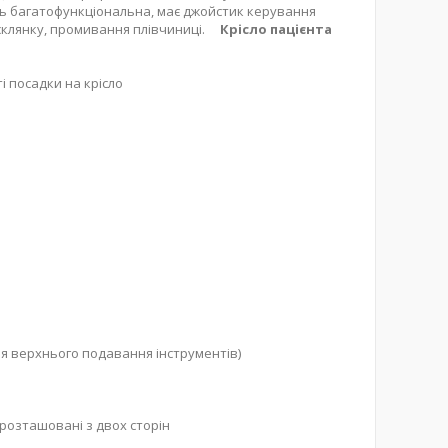
ь багатофункціональна, має джойстик керування
в склянку, промивання плівчиниці.
Крісло пацієнта
і посадки на крісло
ля верхнього подавання інструментів)
 розташовані з двох сторін