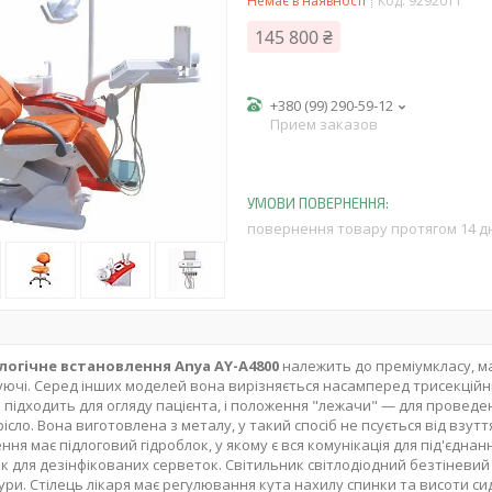
Немає в наявності
Код:
9292011
145 800 ₴
+380 (99) 290-59-12
Прием заказов
повернення товару протягом 14 д
огічне встановлення Anya AY-A4800
належить до преміумкласу, ма
ючі. Серед інших моделей вона вирізняється насамперед трисекційни
підходить для огляду пацієнта, і положення "лежачи" — для проведен
рісло. Вона виготовлена з металу, у такий спосіб не псується від взут
ння має підлоговий гідроблок, у якому є вся комунікація для під'єднан
сік для дезінфікованих серветок. Світильник світлодіодний безтіневий
ри. Стілець лікаря має регулювання кута нахилу спинки та висоти си