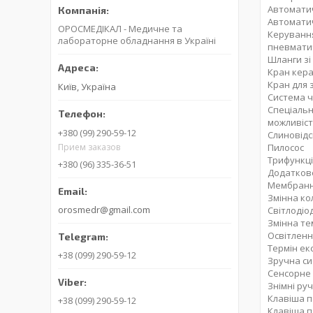
Автоматич
Автоматич
ОРОСМЕДІКАЛ - Медичне та
Керування
лабораторне обладнання в Україні
пневматич
Шланги зі
Кран кера
Кран для 
Київ, Україна
Система ч
Спеціальн
можливіст
+380 (99) 290-59-12
Слиновід
Пилосос
Прием заказов
Трифункці
+380 (96) 335-36-51
Додаткове
Мембранн
Змінна ко
orosmedr@gmail.com
Світлодіо
Змінна те
Освітленн
Термін екс
+38 (099) 290-59-12
Зручна си
Сенсорне 
Знімні р
Клавіша п
+38 (099) 290-59-12
Клавіша п