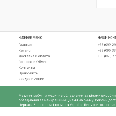
НИЖНЕЕ МЕНЮ
НАШИ КОН
Главная
+38 (099) 2
Каталог
+38 (096) 3
Доставка и оплата
+38 (063) 7
Возврат и Обмен
Контакты
Прайс-Литы
Скидки и Акции
Медичні меблі та медичне обладнання за цінами виробник
обладнання за найкращими цінами на ринку. Регіони доставк
Черкаси, Чернігів та інші міста України. Весь список наши