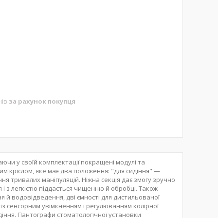
нів
за рахунок покупця
ючи у своїй комплектації покращені модулі та
м кріслом, яке має два положення: "для сидіння" —
ня тривалих маніпуляцій. Ніжна секція дає змогу зручно
тя і з легкістю піддається чищенню й обробці. Також
ня й водовідведення, дві ємності для дистильованої
 із сенсорним увімкненням і регулюванням колірної
діння. Пантографи стоматологічної установки