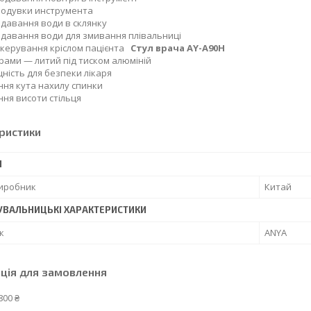
родувки инструмента
давання води в склянку
давання води для змивання плівальниці
 керування кріслом пацієнта
Стул врача AY-A90H
рами — литий під тиском алюміній
цність для безпеки лікаря
ня кута нахилу спинки
ня висоти стільця
ристики
І
виробник
Китай
УВАЛЬНИЦЬКІ ХАРАКТЕРИСТИКИ
к
ANYA
ція для замовлення
800 ₴