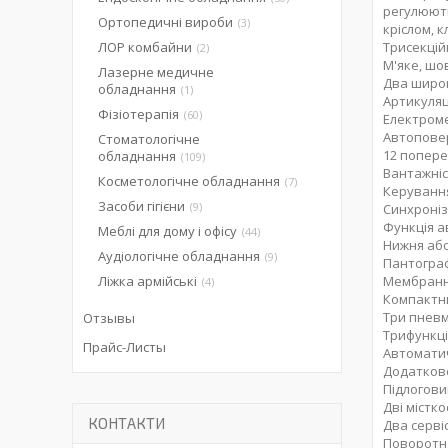
регулюють
Ортопедичні вироби
3
кріслом, 
ЛОР комбайни
Трисекцій
2
М'яке, шо
Лазерне медичне
Два широк
обладнання
1
Артикуляц
Фізіотерапія
60
Електроме
Автопове
Стоматологічне
12 попере
обладнання
109
Вантажніс
Косметологічне обладнання
7
Керування
Засоби гігієни
9
Синхроніз
Функція 
Меблі для дому і офісу
44
Нижня або
Аудіологічне обладнання
9
Пантогра
Ліжка армійські
Мембранна
4
Компакт
Три пнев
Отзывы
Трифункці
Прайс-Листы
Автоматич
Додатков
Підлогови
Дві містк
КОНТАКТИ
Два серві
Поворотна