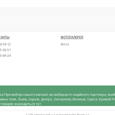
ТАКТЫ
ФОТОГАЛЕРЕЯ
90-59-12
Фото
35-36-51
73-69-24
а При виборі нашої компанії, ви вибираєте надійного партнера, який
и: Київ, Львів, Харків, Дніпро, Запоріжжя, Вінниця, Одеса, Кривий Ріг
х товарів знаходиться тут
Сайт створений на маркетплейсі
Prom.ua