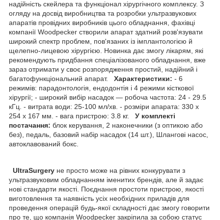
надійність скейлера та функціонал хірургічного комплексу. З
огляду на досвід виробництва та розробки ультразвукових
апаратів провідних виробників цього обладнання, фахівці
компанії Woodpecker створили апарат здатний розв'язувати
широкий спектр проблем, пов'язаних із імплантологією й
щелепно-лицевою хірургією. Новинка дає змогу лікарям, які
рекомендують придбання спеціалізованого обладнання, вже
зараз отримати у своє розпорядження простий, надійний і
багатофункціональний апарат.
Характеристики:
- 6
режимів: парадонтологія, ендодонтія і 4 режими кісткової
хірургії; - широкий вибір насадок — робоча частота: 24 - 29.5
кГц. - витрата води: 25-100 мл/хв. - розміри апарата: 330 x
254 x 167 мм. - вага пристрою: 3.8 кг.
У комплекті
постачання:
блок керування, 2 наконечники (з оптикою або
без), педаль, базовий набір насадок (14 шт.), Шлангові насос,
автоклавований бокс.
UltraSurgery
не просто може на рівних конкурувати з
ультразвуковим обладнанням іменитих брендів, але й задає
нові стандарти якості. Поєднання простоти пристрою, якості
виготовлення та наявність усіх необхідних приладів для
проведення операцій будь-якої складності дає змогу говорити
про те, що компанія Woodpecker закріпила за собою статус