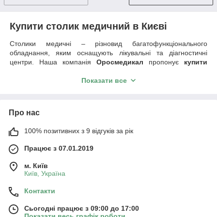
Купити столик медичний в Києві
Столики медичні – різновид багатофункціонального
обладнання, яким оснащують лікувальні та діагностичні
центри. Наша компанія
Оросмедикал
пропонує
купити
Київі
кращі різновиди медичних столиків, які відрізняються
розмірами, конструкцією та матеріалами виготовлення.
Показати все
Призначення медичних столиків
Сучасні медичні столики відрізняються
високою якістю,
Про нас
цьому сприяють інноваційні технології, які застосовуються
при виробництві медичної меблів.
100% позитивних з 9 відгуків за рік
Головним призначенням столиків медичних є забезпечення
Працює з 07.01.2019
умов для комфортної роботи медперсоналу, виконання ними
завдань на високому професійному рівні.
м. Київ
Наша компанія пропонує такі різновиди столиків:
Київ, Україна
·
для новонароджених (на них викладають малюків для
Контакти
проведення огляду, сповивання або виконання гігієнічних
процедур);
Сьогодні працює з 09:00 до 17:00
·
приладовий (призначається для розміщення
Показати весь графік роботи