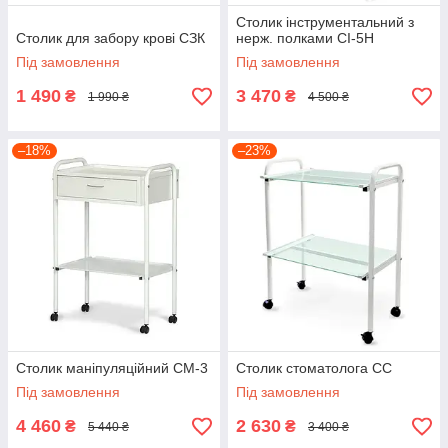
Столик інструментальний з
Столик для забору крові СЗК
нерж. полками СІ-5Н
Під замовлення
Під замовлення
1 490
3 470
₴
₴
1 990 ₴
4 500 ₴
–18%
–23%
Столик маніпуляційний СМ-3
Столик стоматолога СС
Під замовлення
Під замовлення
4 460
2 630
₴
₴
5 440 ₴
3 400 ₴