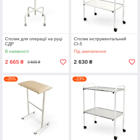
Столик для операції на руці
Столик інструментальний
СДР
СІ-5
В наявності
Під замовлення
2 665
2 630
₴
₴
3 600 ₴
–25%
–23%